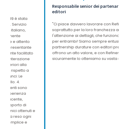
Responsabile senior dei partenariati con gli
R
editori
“
"Ci piace davvero lavorare con Refinery89,
p
soprattutto per la loro franchezza all'olandese e
p
l'attenzione ai dettagli, che funzionano benissimo
S
per entrambi! Siamo sempre entusiasti di firmare
u
partnership durature con editori premium che
s
offrono un alto valore, e con Refinery89,
p
sicuramente lo otteniamo su vasta scala!"
l
n
N
m
e