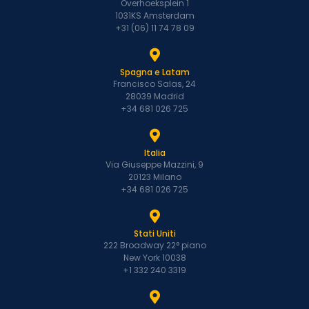
Overhoeksplein 1
1031KS Amsterdam
+31 (06) 11 74 78 09
Spagna e Latam
Francisco Salas, 24
28039 Madrid
+34 681 026 725
Italia
Via Giuseppe Mazzini, 9
20123 Milano
+34 681 026 725
Stati Uniti
222 Broadway 22° piano
New York 10038
+1 332 240 3319