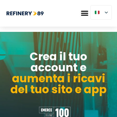
Crea il tuo
account e
aumenta i ricavi
del tuo sito e app