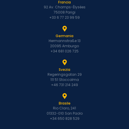
Francia
92 Av. Champs-Élysées
75008 Parigi
+33 6 77 23 99 59
Germania
Hermannstraße 13
20095 Amburgo
+34 681 026 725
Svezia
Regeringsgatan 29
111 51 Stoccolma
+46 731 214 249
Brasile
Rio Claro, 241
01332-010 San Paolo
+34 650 828 529