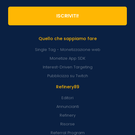
ISCRIVITI!
Quello che sappiamo fare
Single Tag - Monetizzazione web
Monetize App SDK
Interest-Driven Targeting
Pubblicizza su Twitch
Refinery89
Editori
Annuncianti
Refinery
Risorse
Referral Program