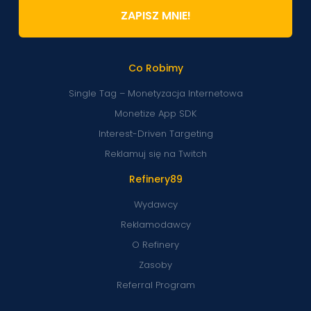
ZAPISZ MNIE!
Co Robimy
Single Tag – Monetyzacja Internetowa
Monetize App SDK
Interest-Driven Targeting
Reklamuj się na Twitch
Refinery89
Wydawcy
Reklamodawcy
O Refinery
Zasoby
Referral Program