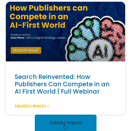
Search Reinvented: How
Publishers Can Compete in an
AI First World | Full Webinar
ZAŁADUJ WIĘCEJ »
Załaduj Więcej