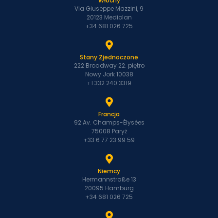
Włochy
Via Giuseppe Mazzini, 9
20123 Mediolan
+34 681 026 725
Stany Zjednoczone
222 Broadway 22. piętro
Nowy Jork 10038
+1 332 240 3319
Francja
92 Av. Champs-Élysées
75008 Paryż
+33 6 77 23 99 59
Niemcy
Hermannstraße 13
20095 Hamburg
+34 681 026 725