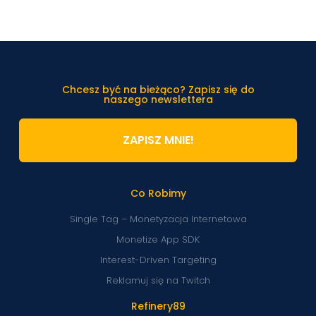
Chcesz być na bieżąco? Zapisz się do
naszego newslettera
ZAPISZ MNIE!
Co Robimy
Single Tag – Monetyzacja Internetowa
Monetize App SDK
Interest-Driven Targeting
Reklamuj się na Twitch
Refinery89