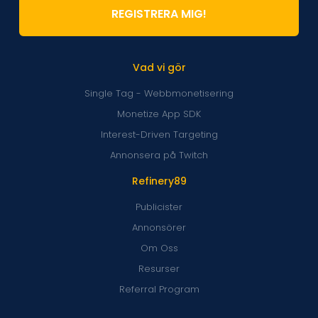
REGISTRERA MIG!
Vad vi gör
Single Tag - Webbmonetisering
Monetize App SDK
Interest-Driven Targeting
Annonsera på Twitch
Refinery89
Publicister
Annonsörer
Om Oss
Resurser
Referral Program