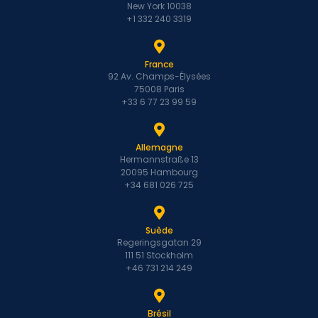
New York 10038
+1 332 240 3319
France
92 Av. Champs-Élysées
75008 Paris
+33 6 77 23 99 59
Allemagne
Hermannstraße 13
20095 Hambourg
+34 681 026 725
Suède
Regeringsgatan 29
111 51 Stockholm
+46 731 214 249
Brésil