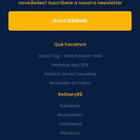
novedades? Suscríbete a nuestra newsletter
¡SUSCRIBIRME!
Qué hacemos
Single Tag - Monetización Web
Monetize App SDK
Interest-Driven Targeting
Anúnciate en Twitch
Refinery89
Publishers
Anunciantes
Conócenos
Recursos