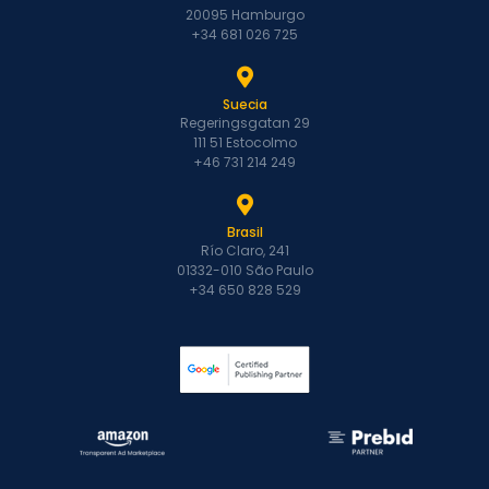
20095 Hamburgo
+34 681 026 725
Suecia
Regeringsgatan 29
111 51 Estocolmo
+46 731 214 249
Brasil
Río Claro, 241
01332-010 São Paulo
+34 650 828 529