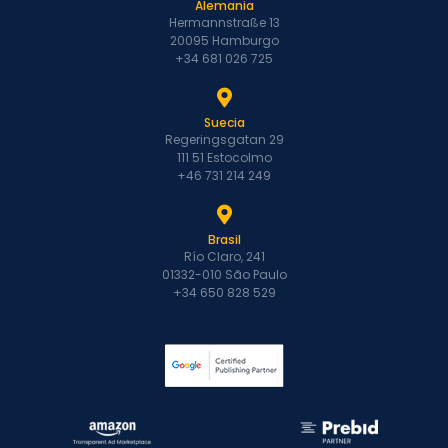
Alemania
Hermannstraße 13
20095 Hamburgo
+34 681 026 725
Suecia
Regeringsgatan 29
111 51 Estocolmo
+46 731 214 249
Brasil
Río Claro, 241
01332-010 São Paulo
+34 650 828 529