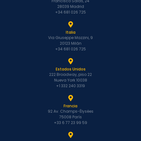
Francisco Salas, 24
28039 Madrid
+34 681 026 725
Italia
Via Giuseppe Mazzini, 9
20123 Milán
+34 681 026 725
Estados Unidos
222 Broadway, piso 22
Nueva York 10038
+1 332 240 3319
Francia
92 Av. Champs-Élysées
75008 París
+33 6 77 23 99 59