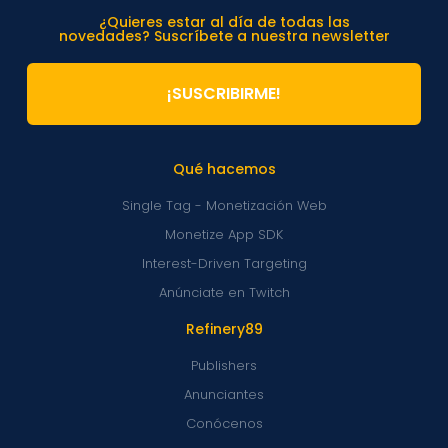
¿Quieres estar al día de todas las
novedades? Suscríbete a nuestra newsletter
¡SUSCRIBIRME!
Qué hacemos
Single Tag - Monetización Web
Monetize App SDK
Interest-Driven Targeting
Anúnciate en Twitch
Refinery89
Publishers
Anunciantes
Conócenos