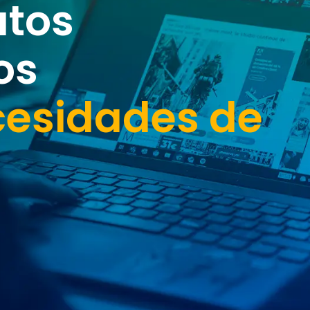
atos
os
cesidades de