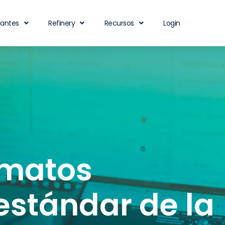
iantes
Refinery
Recursos
Login
rmatos
 estándar de la