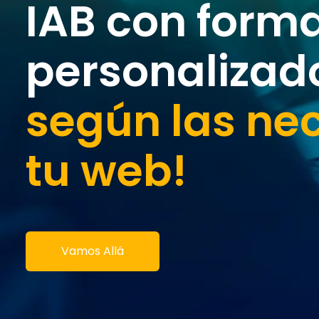
IAB con form
personalizad
según las ne
tu web!
Vamos Allá