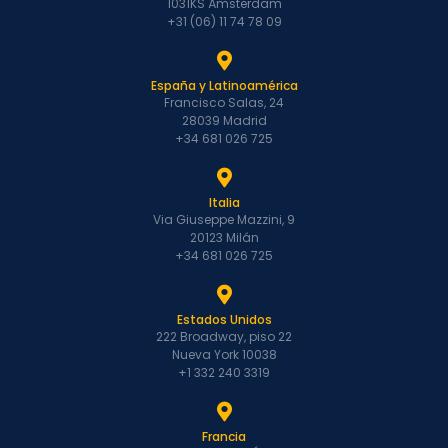
1031KS Ámsterdam
+31 (06) 11 74 78 09
España y Latinoamérica
Francisco Salas, 24
28039 Madrid
+34 681 026 725
Italia
Via Giuseppe Mazzini, 9
20123 Milán
+34 681 026 725
Estados Unidos
222 Broadway, piso 22
Nueva York 10038
+1 332 240 3319
Francia