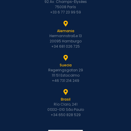
92 Av. Champs-Élysées
75008 París
+33 6 77 23 99 59
Alemania
Hermannstraße 13
20095 Hamburgo
+34 681 026 725
Suecia
Regeringsgatan 29
111 51 Estocolmo
+46 731 214 249
Brasil
Río Claro, 241
01332-010 São Paulo
+34 650 828 529