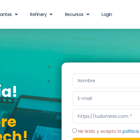
iantes
Refinery
Recursos
Login
ía!
re
ech!
He leído y acepto la
política