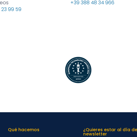
seos
+39 388 48 34 966
 23 99 59
Qué hacemos
¿Quieres estar al día d
newsletter