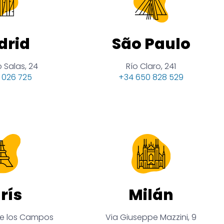
drid
São Paulo
 Salas, 24
Río Claro, 241
 026 725
+34 650 828 529
rís
Milán
de los Campos
Via Giuseppe Mazzini, 9