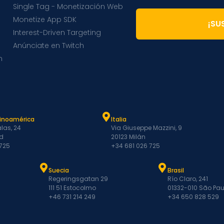
Single Tag - Monetización Web
Monetize App SDK
¡SU
Interest-Driven Targeting
Anúnciate en Twitch
m
tinoamérica
Italia
las, 24
Via Giuseppe Mazzini, 9
d
20123 Milán
 725
+34 681 026 725
Suecia
Brasil
Regeringsgatan 29
Río Claro, 241
111 51 Estocolmo
01332-010 São Pau
+46 731 214 249
+34 650 828 529