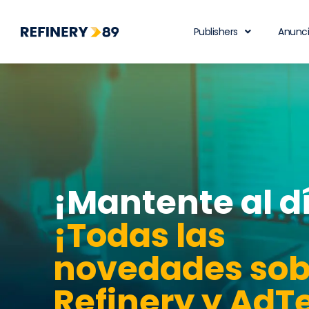
Publishers
Anunc
¡Mantente al d
¡Todas las
novedades sob
Refinery y AdT