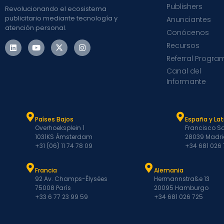
Publishers
Revolucionando el ecosistema
publicitario mediante tecnología y
Anunciantes
atención personal.
Conócenos
Recursos
Referral Progra
Canal del
Informante
Países Bajos
España y La
Overhoeksplein 1
Francisco Sa
1031KS Ámsterdam
28039 Madri
+31 (06) 11 74 78 09
+34 681 026
Francia
Alemania
92 Av. Champs-Élysées
Hermannstraße 13
75008 París
20095 Hamburgo
+33 6 77 23 99 59
+34 681 026 725