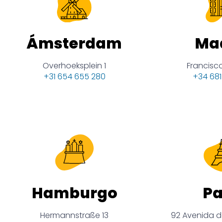
Ma
Ámsterdam
Francisco
Overhoeksplein 1
+34 681
+31 654 655 280
Hamburgo
Pa
Hermannstraße 13
92 Avenida 