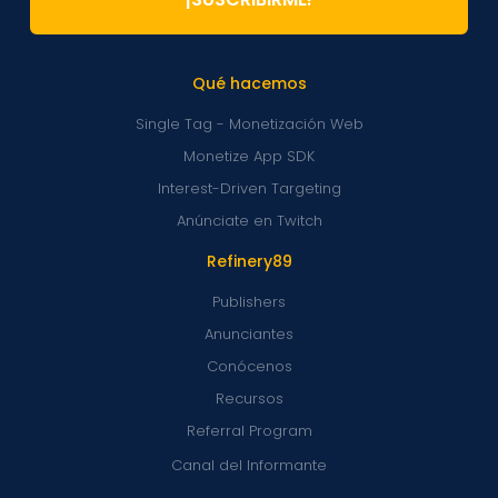
Qué hacemos
Single Tag - Monetización Web
Monetize App SDK
Interest-Driven Targeting
Anúnciate en Twitch
Refinery89
Publishers
Anunciantes
Conócenos
Recursos
Referral Program
Canal del Informante