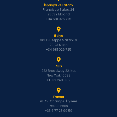
İspanya ve Latam
Francisco Salas, 24
28039 Madrid
+34 681 026 725
İtalya
Via Giuseppe Mazzini, 9
20123 Milan
+34 681 026 725
ABD
222 Broadway 22. Kat
New York 10038
+1 332 240 3319
Fransa
92 Av. Champs-Élysées
75008 Paris
+33 6 77 23 99 59