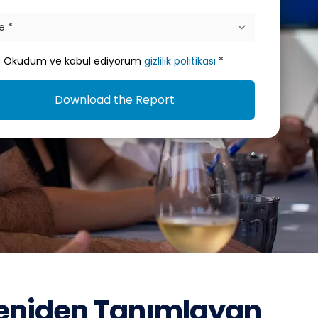
Okudum ve kabul ediyorum
gizlilik politikası
*
Download the Report
 Yeniden Tanımlayan