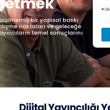
önetmek
görülmemiş bir yapısal baskı
ürtüşme noktaları ve geleceğe
ayıncıların temel sonuçlarını
Dijital Yayıncılığı