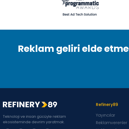
Reklam geliri elde etme
Refinery89
Yayıncılar
Teknoloji ve insan gücüyle reklam
ekosisteminde devrim yaratmak.
Reklamverenler