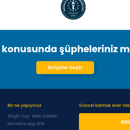
 konusunda şüpheleriniz mi 
İletişime Geçin
Biz ne yapıyoruz
Güncel kalmak ister mis
Single Tag- Web Gelirleri
BENI
Monetize App SDK