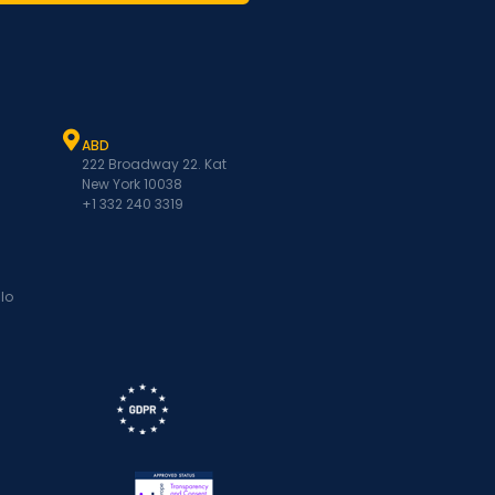
ABD
222 Broadway 22. Kat
New York 10038
+1 332 240 3319
lo