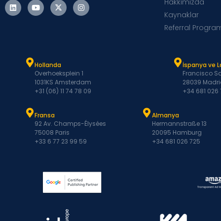
Hakkımızda
Kaynaklar
Referral Progra
Hollanda
İspanya ve 
Overhoeksplein 1
Francisco Sa
1031KS Amsterdam
28039 Madri
+31 (06) 11 74 78 09
+34 681 026
Fransa
Almanya
92 Av. Champs-Élysées
Hermannstraße 13
75008 Paris
20095 Hamburg
+33 6 77 23 99 59
+34 681 026 725