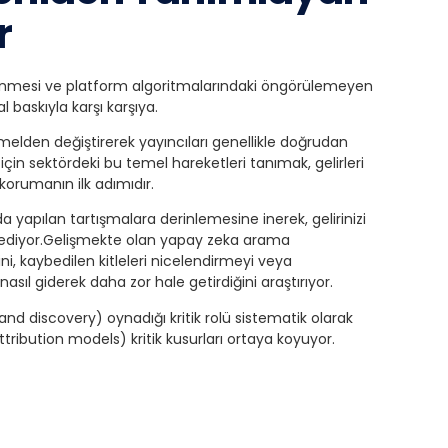
r
msenmesi ve platform algoritmalarındaki öngörülemeyen
al baskıyla karşı karşıya
.
elden değiştirerek yayıncıları genellikle doğrudan
 için sektördeki bu temel hareketleri tanımak, gelirleri
korumanın ilk adımıdır.
a yapılan tartışmalara derinlemesine inerek, gelirinizi
ediyor.
Gelişmekte olan yapay zeka arama
ni, kaybedilen kitleleri nicelendirmeyi veya
sıl giderek daha zor hale getirdiğini araştırıyor
.
nd discovery) oynadığı kritik rolü sistematik olarak
ribution models) kritik kusurları ortaya koyuyor
.