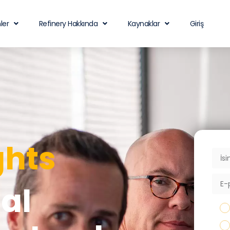
ler
Refinery Hakkında
Kaynaklar
Giriş
ghts
al