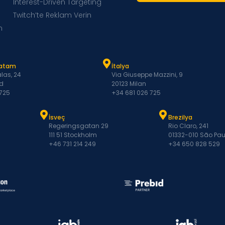
Interest-Driven Targeting
Twitch’te Reklam Verin
m
Latam
İtalya
las, 24
Via Giuseppe Mazzini, 9
d
20123 Milan
 725
+34 681 026 725
İsveç
Brezilya
Regeringsgatan 29
Rio Claro, 241
111 51 Stockholm
01332-010 São Pau
+46 731 214 249
+34 650 828 529