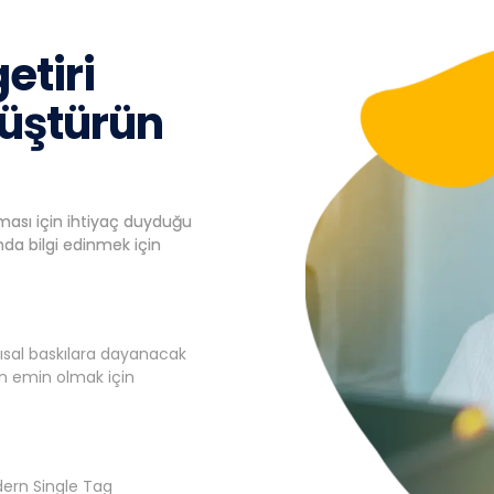
etiri
üştürün
nması için ihtiyaç duyduğu
nda bilgi edinmek için
pısal baskılara dayanacak
n emin olmak için
dern Single Tag