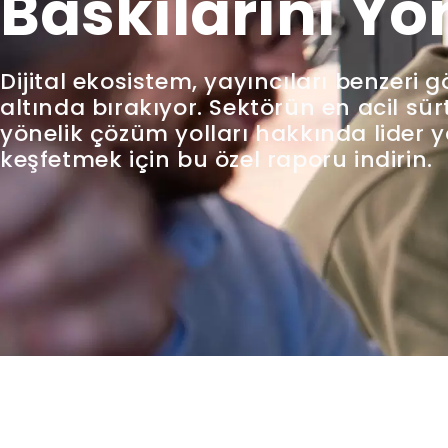
Baskılarını Y
Dijital ekosistem, yayıncıları benzeri 
altında bırakıyor. Sektörün en acil s
yönelik çözüm yolları hakkında lider y
keşfetmek için bu özel raporu indirin.