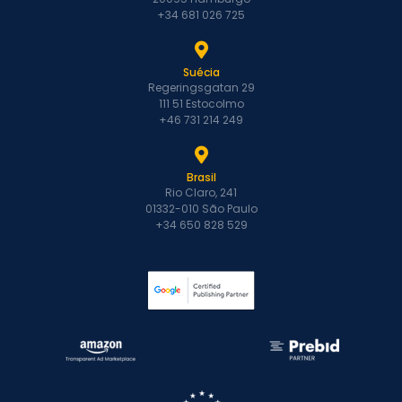
+34 681 026 725
Suécia
Regeringsgatan 29
111 51 Estocolmo
+46 731 214 249
Brasil
Rio Claro, 241
01332-010 São Paulo
+34 650 828 529