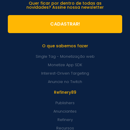
Quer ficar por dentro de todas as
novidades? Assine nossa newsletter
CADASTRAR!
O que sabemos fazer
Single Tag - Monetização web
Monetize App SDK
Interest-Driven Targeting
Anuncie no Twitch
Refinery89
Publishers
Anunciantes
Refinery
Recursos