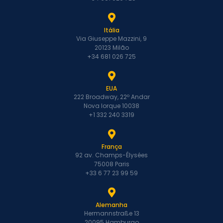
Itália
Via Giuseppe Mazzini, 9
20123 Milão
+34 681 026 725
EUA
222 Broadway, 22º Andar
Nova Iorque 10038
+1 332 240 3319
França
92 av. Champs-Élysées
75008 Paris
+33 6 77 23 99 59
Alemanha
Hermannstraße 13
20095 Hamburgo