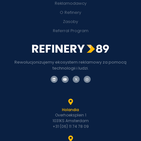
Reklamodawcy
O Refinery
Zasoby
Referral Program
Rewolucjonizujemy ekosystem reklamowy za pomocą
technologii i ludzi.
Holandia
Overhoeksplein 1
1031KS Amsterdam
+31 (06) 11 74 78 09