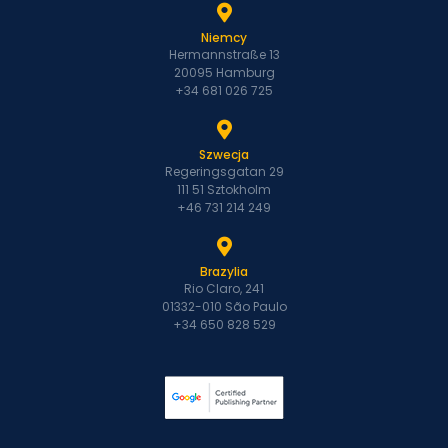
Niemcy
Hermannstraße 13
20095 Hamburg
+34 681 026 725
Szwecja
Regeringsgatan 29
111 51 Sztokholm
+46 731 214 249
Brazylia
Rio Claro, 241
01332-010 São Paulo
+34 650 828 529