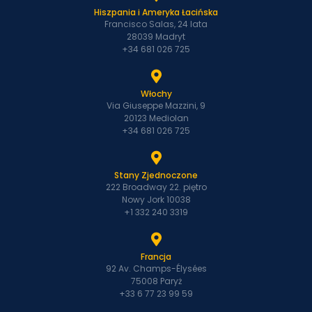
Hiszpania i Ameryka Łacińska
Francisco Salas, 24 lata
28039 Madryt
+34 681 026 725
Włochy
Via Giuseppe Mazzini, 9
20123 Mediolan
+34 681 026 725
Stany Zjednoczone
222 Broadway 22. piętro
Nowy Jork 10038
+1 332 240 3319
Francja
92 Av. Champs-Élysées
75008 Paryż
+33 6 77 23 99 59