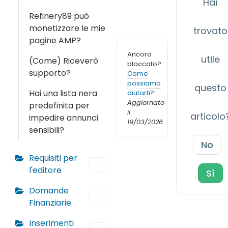
Hai
Refinery89 può
monetizzare le mie
trovato
pagine AMP?
Ancora
utile
(Come) Riceverò
bloccato?
supporto?
Come
possiamo
questo
Hai una lista nera
aiutarti?
Aggiornato
predefinita per
il
articolo
impedire annunci
19/03/2026
sensibili?
No
Requisiti per
l'editore
Sì
Domande
Finanziarie
Inserimenti