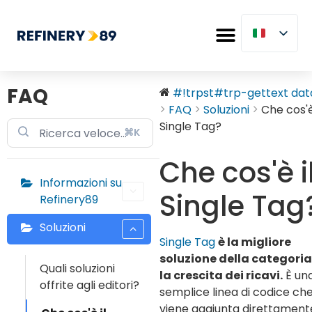
FAQ
#!trpst#trp-gettext data
FAQ
Soluzioni
Che cos'è
Single Tag?
⌘K
Che cos'è i
Informazioni su
Single Tag
Refinery89
Soluzioni
Single Tag
è la migliore
soluzione della categoria
Quali soluzioni
la crescita dei ricavi.
È un
offrite agli editori?
semplice linea di codice ch
viene aggiunta direttament