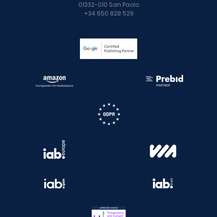
01332-010 San Paolo
+34 650 828 529