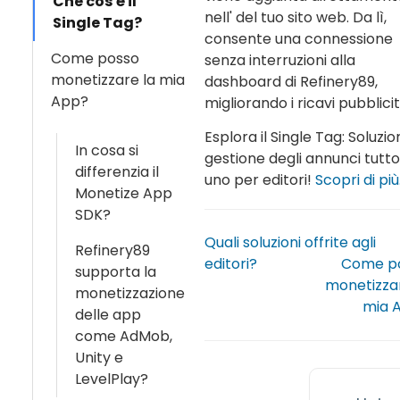
Che cos'è il
nell' del tuo sito web. Da lì,
Single Tag?
consente una connessione
Come posso
senza interruzioni alla
monetizzare la mia
dashboard di Refinery89,
App?
migliorando i ricavi pubblicit
Esplora il Single Tag: Soluzio
In cosa si
gestione degli annunci tutto
differenzia il
uno per editori!
Scopri di più
Monetize App
SDK?
Quali soluzioni offrite agli
Refinery89
editori?
Come p
supporta la
monetizzar
monetizzazione
mia 
delle app
come AdMob,
Unity e
LevelPlay?