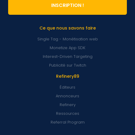
INSCRIPTION !
Ce que nous savons faire
Single Tag - Monétisation web
Monetize App SDK
Interest-Driven Targeting
Publicité sur Twitch
Refinery89
Éditeurs
Annonceurs
Refinery
Ressources
Referral Program