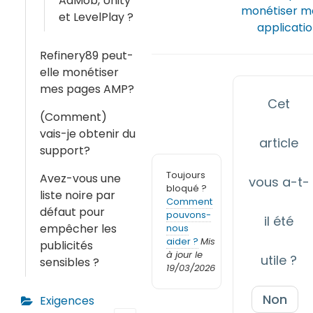
AdMob, Unity
monétiser m
et LevelPlay ?
applicati
Refinery89 peut-
elle monétiser
mes pages AMP?
Cet
(Comment)
vais-je obtenir du
article
support?
Toujours
Avez-vous une
vous a-t-
bloqué ?
liste noire par
Comment
défaut pour
pouvons-
il été
empêcher les
nous
aider ?
Mis
publicités
à jour le
utile ?
sensibles ?
19/03/2026
Non
Exigences