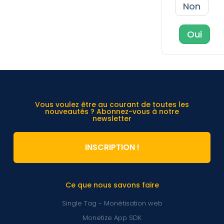
Non
Oui
Vous voulez être au courant de toutes les
nouveautés ? Abonnez-vous à notre
newsletter
INSCRIPTION !
Ce que nous savons faire
Single Tag - Monétisation web
Monetize App SDK