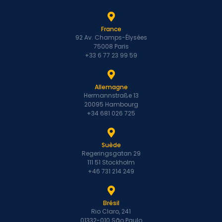
France
92 Av. Champs-Élysées
75008 Paris
+33 6 77 23 99 59
Allemagne
Hermannstraße 13
20095 Hambourg
+34 681 026 725
Suède
Regeringsgatan 29
111 51 Stockholm
+46 731 214 249
Brésil
Rio Claro, 241
01332-010 São Paulo