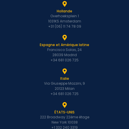
Hollande
Overhoeksplein 1
1031KS Amsterdam
+31 (06) 11 74 78 09
Espagne et Amérique latine
Francisco Salas, 24
28039 Madrid
+34 681 026 725
Italie
Via Giuseppe Mazzini, 9
20123 Milan
+34 681 026 725
ÉTATS-UNIS
222 Broadway 22ème étage
New York 10038
+1 332 240 3319