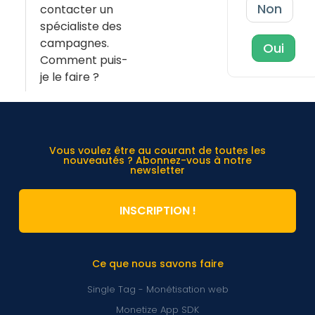
Non
contacter un
spécialiste des
campagnes.
Oui
Comment puis-
je le faire ?
Vous voulez être au courant de toutes les
nouveautés ? Abonnez-vous à notre
newsletter
INSCRIPTION !
Ce que nous savons faire
Single Tag - Monétisation web
Monetize App SDK