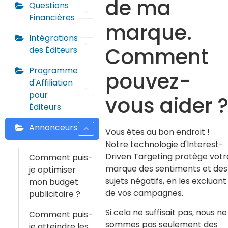
de ma
Questions
Financières
marque.
Intégrations
Comment
des Éditeurs
Programme
pouvez-
d'Affiliation
pour
vous aider 
Éditeurs
Annonceurs
Vous êtes au bon endroit !
Notre technologie d'Interest-
Driven Targeting protège votr
Comment puis-
marque des sentiments et des
je optimiser
sujets négatifs, en les excluant
mon budget
de vos campagnes.
publicitaire ?
Si cela ne suffisait pas, nous ne
Comment puis-
sommes pas seulement des
je atteindre les