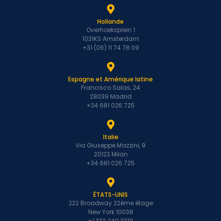
Hollande
Overhoeksplein 1
1031KS Amsterdam
+31 (06) 11 74 78 09
Espagne et Amérique latine
Francisco Salas, 24
28039 Madrid
+34 681 026 725
Italie
Via Giuseppe Mazzini, 9
20123 Milan
+34 681 026 725
ÉTATS-UNIS
222 Broadway 22ème étage
New York 10038
+1 332 240 3319