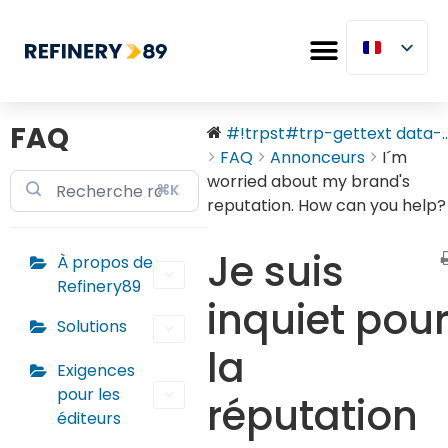
FAQ
#!trpst#trp-gettext data-..
FAQ
Annonceurs
I´m
worried about my brand's
⌘K
reputation. How can you help?
Je suis
À propos de
Refinery89
inquiet pou
Solutions
la
Exigences
pour les
réputation
éditeurs