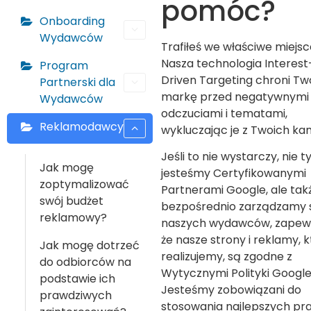
pomóc?
Onboarding
Wydawców
Trafiłeś we właściwe miejsc
Nasza technologia Interest
Program
Driven Targeting chroni Tw
Partnerski dla
markę przed negatywnymi
Wydawców
odczuciami i tematami,
Reklamodawcy
wykluczając je z Twoich kam
Jeśli to nie wystarczy, nie t
Jak mogę
jesteśmy Certyfikowanymi
zoptymalizować
Partnerami Google, ale tak
swój budżet
bezpośrednio zarządzamy s
reklamowy?
naszych wydawców, zapewn
że nasze strony i reklamy, 
Jak mogę dotrzeć
realizujemy, są zgodne z
do odbiorców na
Wytycznymi Polityki Google
podstawie ich
Jesteśmy zobowiązani do
prawdziwych
stosowania najlepszych pra