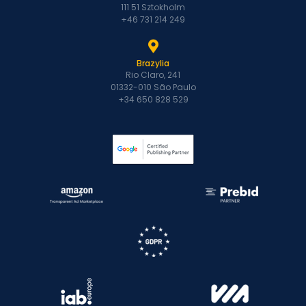
111 51 Sztokholm
+46 731 214 249
Brazylia
Rio Claro, 241
01332-010 São Paulo
+34 650 828 529