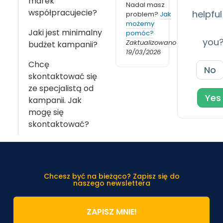
marek
Nadal masz
współpracujecie?
helpful
problem?
Jak
możemy
Jaki jest minimalny
pomóc?
you
Zaktualizowano
budżet kampanii?
19/03/2026
Chcę
No
skontaktować się
ze specjalistą od
Yes
kampanii. Jak
mogę się
skontaktować?
Chcesz być na bieżąco? Zapisz się do
naszego newslettera
ZAPISZ MNIE!