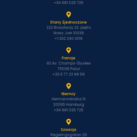
+34 681 026 725
Stany Zjednoczone
222 Broadway 22. piętro
Nowy Jork 10038
+1 332 240 3319
Francja
92 Av. Champs-Élysées
75008 Paryż
+33 6 77 23 99 59
Niemcy
Hermannstraße 13
20095 Hamburg
+34 681 026 725
Szwecja
Regeringsgatan 29