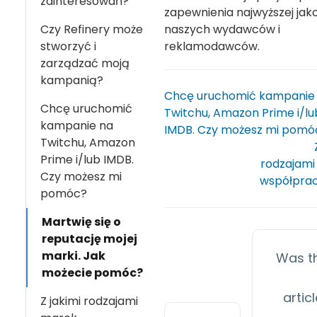
zainteresowań?
zapewnienia najwyższej jako
Czy Refinery może
naszych wydawców i
stworzyć i
reklamodawców.
zarządzać moją
kampanią?
Chcę uruchomić kampanie
Chcę uruchomić
Twitchu, Amazon Prime i/lu
kampanie na
IMDB. Czy możesz mi pomó
Twitchu, Amazon
Prime i/lub IMDB.
rodzajami
Czy możesz mi
współprac
pomóc?
Martwię się o
reputację mojej
marki. Jak
Was th
możecie pomóc?
artic
Z jakimi rodzajami