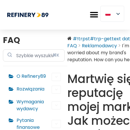
FAQ
#!trpst#trp-gettext data
FAQ
Reklamodawcy
I´m
worried about my brand's
⌘K
reputation. How can you he
Martwię si
O Refinery89
reputację
Rozwiązania
Wymagania
mojej mark
wydawcy
Jak możec
Pytania
finansowe