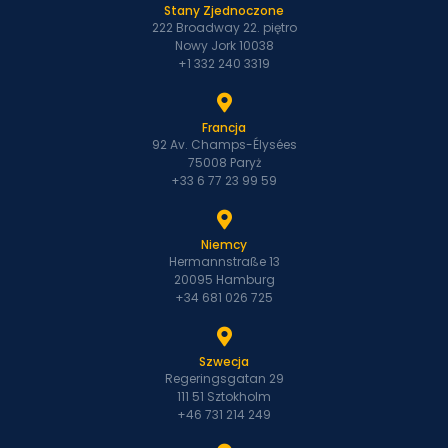
Stany Zjednoczone
222 Broadway 22. piętro
Nowy Jork 10038
+1 332 240 3319
Francja
92 Av. Champs-Élysées
75008 Paryż
+33 6 77 23 99 59
Niemcy
Hermannstraße 13
20095 Hamburg
+34 681 026 725
Szwecja
Regeringsgatan 29
111 51 Sztokholm
+46 731 214 249