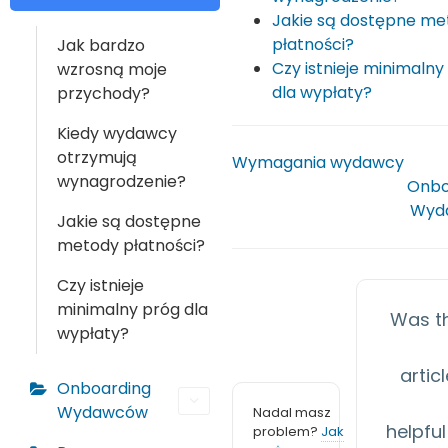
Jakie są dostępne me
płatności?
Jak bardzo
Czy istnieje minimalny
wzrosną moje
dla wypłaty?
przychody?
Kiedy wydawcy
otrzymują
Wymagania wydawcy
wynagrodzenie?
Onbo
Wyd
Jakie są dostępne
metody płatności?
Czy istnieje
minimalny próg dla
Was th
wypłaty?
artic
Onboarding
Wydawców
Nadal masz
helpful
problem?
Jak