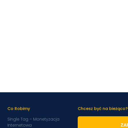
Co Robimy
Chcesz być na bieżąco?
Single Tag – Monetyzacja
ZAP
Internetowa