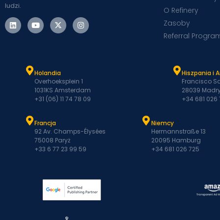
ludzi.
O Refinery
Zasoby
Referral Progra
Holandia
Hiszpania i 
Overhoeksplein 1
Francisco Sa
1031KS Amsterdam
28039 Madry
+31 (06) 11 74 78 09
+34 681 026
Francja
Niemcy
92 Av. Champs-Élysées
Hermannstraße 13
75008 Paryż
20095 Hamburg
+33 6 77 23 99 59
+34 681 026 725