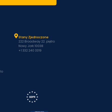
Stany Zjednoczone
222 Broadway 22. piętro
Nowy Jork 10038
+1 332 240 3319
lo