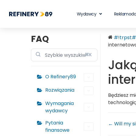
Wydawcy
Reklamod
FAQ
#!trpst#t
internetow
⌘K
Jaką
inte
O Refinery89
Rozwiązania
Będziesz m
technologi
Wymagania
wydawcy
Pytania
← Will my s
finansowe