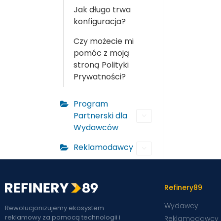
Jak długo trwa
konfiguracja?
Czy możecie mi
pomóc z moją
stroną Polityki
Prywatności?
Program
Partnerski dla
Wydawców
Reklamodawcy
Refinery89
Wydawcy
Rewolucjonizujemy ekosystem
reklamowy za pomocą technologii i
Reklamodawcy