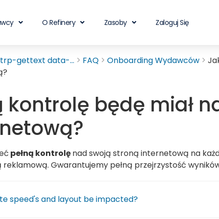
awcy
O Refinery
Zasoby
Zaloguj Się
rp-gettext data-...
FAQ
Onboarding Wydawców
Ja
ą?
 kontrolę będę miał n
rnetową?
ieć
pełną kontrolę
nad swoją stroną internetową na każ
ą reklamową. Gwarantujemy pełną przejrzystość wynikó
ite speed's and layout be impacted?