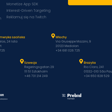
Monetize App SDK
Interest-Driven Targeting
Reklamuj się na Twitch
m
Ameryka Łacińska
Włochy
las, 24 lata
Via Giuseppe Mazzini, 9
t
20123 Mediolan
 725
+34 681 026 725
Szwecja
Brazylia
Regeringsgatan 29
Rio Claro, 241
111 51 Sztokholm
01332-010 São Pau
+46 731 214 249
+34 650 828 529