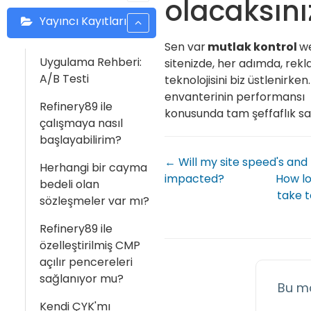
olacaksını
Yayıncı Kayıtları
Sen var
mutlak kontrol
w
Uygulama Rehberi:
sitenizde, her adımda, rek
A/B Testi
teknolojisini biz üstlenirke
envanterinin performansı
Refinery89 ile
konusunda tam şeffaflık sa
çalışmaya nasıl
başlayabilirim?
← Will my site speed's and
Herhangi bir cayma
impacted?
How lo
bedeli olan
take t
sözleşmeler var mı?
Refinery89 ile
özelleştirilmiş CMP
açılır pencereleri
sağlanıyor mu?
Bu m
Kendi ÇYK'mı