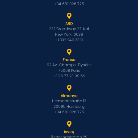
+34 681 026 725
ABD
222 Broadway 22. Kat
New York 10038
+1 332 240 3319
Fransa
92 Av. Champs-Élysées
75008 Paris
+33 6 77 23 99 59
Almanya
Hermannstraße 13
20095 Hamburg
+34 681 026 725
İsveç
Regeringsgatan 29