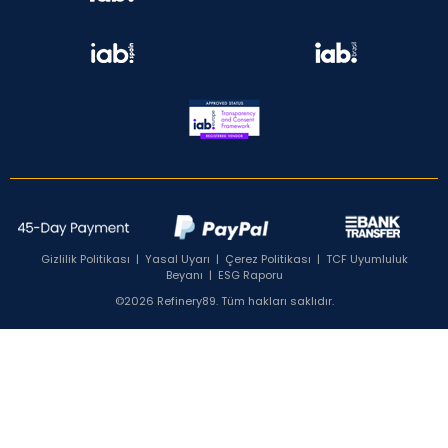
Gizlilik Politikası
|
Yasal Uyarı
|
Çerez Politikası
|
TCF Uyumluluk
Beyanı
|
ESG Raporu
©2026 Refinery89. Tüm hakları saklıdır.