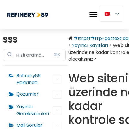
SSS
#!trpst#trp-gettext dat
Yayıncı Kayıtları
Web si
üzerinde ne kadar kontrole
⌘K
olacaksınız?
Web siteni
Refinery89
Hakkında
üzerinde n
Çözümler
kadar
Yayıncı
Gereksinimleri
kontrole s
Mali Sorular