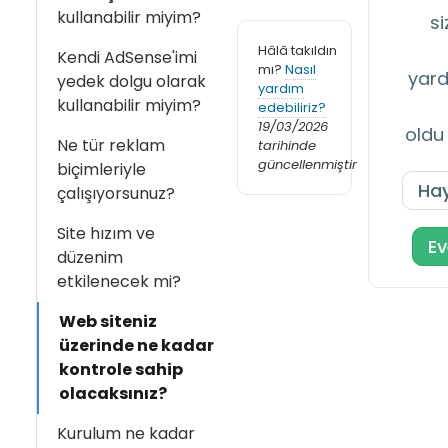
kullanabilir miyim?
si
Hâlâ takıldın
Kendi AdSense'imi
mı?
Nasıl
yard
yedek dolgu olarak
yardım
kullanabilir miyim?
edebiliriz?
19/03/2026
oldu
Ne tür reklam
tarihinde
güncellenmiştir
biçimleriyle
Hay
çalışıyorsunuz?
Site hızım ve
Ev
düzenim
etkilenecek mi?
Web siteniz
üzerinde ne kadar
kontrole sahip
olacaksınız?
Kurulum ne kadar