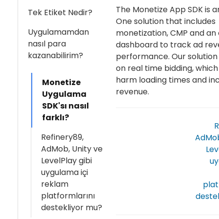
The Monetize App SDK is an
Tek Etiket Nedir?
One solution that includes
Uygulamamdan
monetization, CMP and an 
nasıl para
dashboard to track ad re
kazanabilirim?
performance. Our solution
on real time bidding, whic
harm loading times and in
Monetize
revenue.
Uygulama
SDK'sı nasıl
farklı?
R
Refinery89,
AdMob
AdMob, Unity ve
Lev
LevelPlay gibi
uy
uygulama içi
reklam
plat
platformlarını
deste
destekliyor mu?