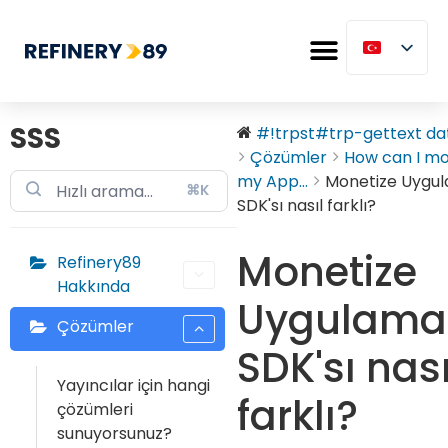
SSS
#!trpst#trp-gettext dat
Çözümler
How can I mo
my App...
Monetize Uygu
⌘K
SDK'sı nasıl farklı?
Monetize
Refinery89
Hakkında
Uygulama
Çözümler
SDK'sı nası
Yayıncılar için hangi
farklı?
çözümleri
sunuyorsunuz?