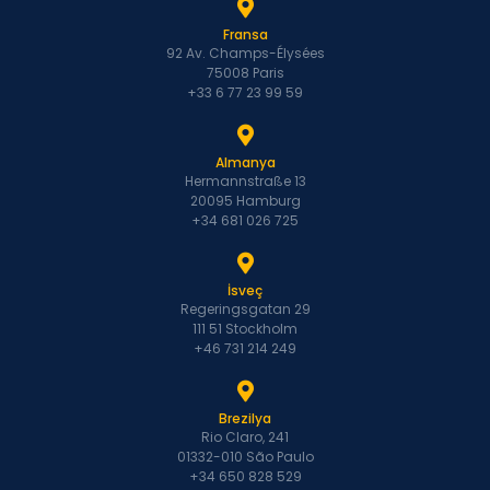
Fransa
92 Av. Champs-Élysées
75008 Paris
+33 6 77 23 99 59
Almanya
Hermannstraße 13
20095 Hamburg
+34 681 026 725
İsveç
Regeringsgatan 29
111 51 Stockholm
+46 731 214 249
Brezilya
Rio Claro, 241
01332-010 São Paulo
+34 650 828 529