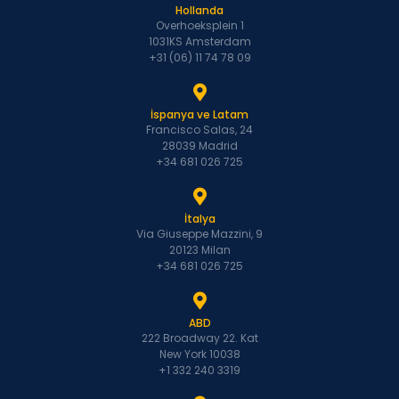
Hollanda
Overhoeksplein 1
1031KS Amsterdam
+31 (06) 11 74 78 09
İspanya ve Latam
Francisco Salas, 24
28039 Madrid
+34 681 026 725
İtalya
Via Giuseppe Mazzini, 9
20123 Milan
+34 681 026 725
ABD
222 Broadway 22. Kat
New York 10038
+1 332 240 3319