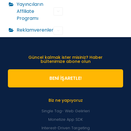
Yayıncıların
Affiliate
Programı
Reklamverenler
Güncel kalmak ister misiniz? Haber
bültenimize abone olun
BENİ İŞARETLE!
Biz ne yapıyoruz
Single Tag- Web Gelirleri
Monetize App SDK
Interest-Driven Targeting