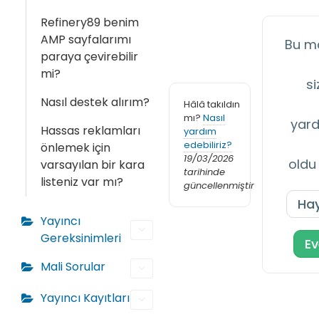
Refinery89 benim
AMP sayfalarımı
Bu m
paraya çevirebilir
mi?
si
Nasıl destek alırım?
Hâlâ takıldın
mı?
Nasıl
yard
Hassas reklamları
yardım
edebiliriz?
önlemek için
19/03/2026
oldu
varsayılan bir kara
tarihinde
listeniz var mı?
güncellenmiştir
Hay
Yayıncı
Gereksinimleri
Ev
Mali Sorular
Yayıncı Kayıtları