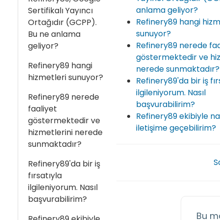
anlama geliyor?
Sertifikalı Yayıncı
Refinery89 hangi hizm
Ortağıdır (GCPP).
sunuyor?
Bu ne anlama
Refinery89 nerede faa
geliyor?
göstermektedir ve hiz
Refinery89 hangi
nerede sunmaktadır?
hizmetleri sunuyor?
Refinery89'da bir iş fır
ilgileniyorum. Nasıl
Refinery89 nerede
başvurabilirim?
faaliyet
Refinery89 ekibiyle na
göstermektedir ve
iletişime geçebilirim?
hizmetlerini nerede
sunmaktadır?
S
Refinery89'da bir iş
fırsatıyla
ilgileniyorum. Nasıl
başvurabilirim?
Bu m
Refinery89 ekibiyle