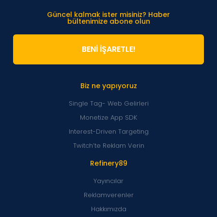
Güncel kalmak ister misiniz? Haber
bültenimize abone olun
BENİ İŞARETLE!
Biz ne yapıyoruz
Single Tag- Web Gelirleri
Monetize App SDK
Interest-Driven Targeting
Twitch’te Reklam Verin
Refinery89
Yayıncılar
Reklamverenler
Hakkımızda