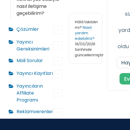
nasıl iletişime
geçebilirim?
si
Hâlâ takıldın
mı?
Nasıl
Çözümler
yard
yardım
edebiliriz?
Yayıncı
19/03/2026
oldu
Gereksinimleri
tarihinde
güncellenmiştir
Mali Sorular
Hay
Yayıncı Kayıtları
Ev
Yayıncıların
Affiliate
Programı
Reklamverenler