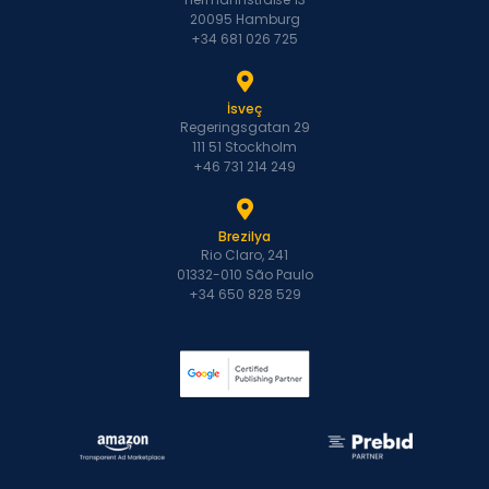
20095 Hamburg
+34 681 026 725
İsveç
Regeringsgatan 29
111 51 Stockholm
+46 731 214 249
Brezilya
Rio Claro, 241
01332-010 São Paulo
+34 650 828 529