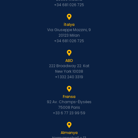
+34 681 026 725
İtalya
Via Giuseppe Mazzini, 9
20123 Milan
+34 681 026 725
ABD
222 Broadway 22. Kat
New York 10038
+1 332 240 3319
Fransa
92 Av. Champs-Élysées
75008 Paris
+33 6 77 23 99 59
Almanya
Hermannstraße 13