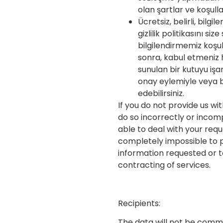
olan şartlar ve koşulla
Ücretsiz, belirli, bilgil
gizlilik politikasını siz
bilgilendirmemiz koşu
sonra, kabul etmeniz 
sunulan bir kutuyu işa
onay eylemiyle veya b
edebilirsiniz.
If you do not provide us wit
do so incorrectly or incomp
able to deal with your requ
completely impossible to p
information requested or t
contracting of services.
Recipients:
The data will not be comm