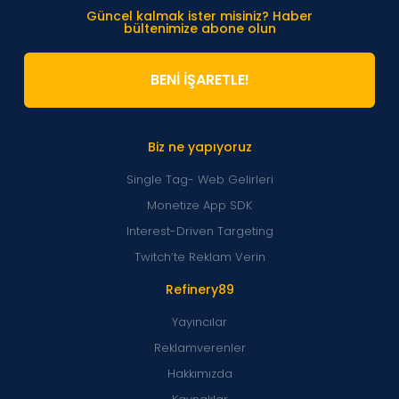
Güncel kalmak ister misiniz? Haber
bültenimize abone olun
BENİ İŞARETLE!
Biz ne yapıyoruz
Single Tag- Web Gelirleri
Monetize App SDK
Interest-Driven Targeting
Twitch’te Reklam Verin
Refinery89
Yayıncılar
Reklamverenler
Hakkımızda