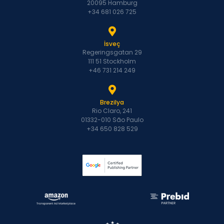
20095 Hamburg
+34 681 026 725
İsveç
Regeringsgatan 29
111 51 Stockholm
+46 731 214 249
Brezilya
Rio Claro, 241
01332-010 São Paulo
+34 650 828 529