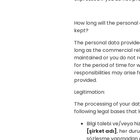
How long will the personal
kept?
The personal data provided
long as the commercial rel
maintained or you do not r
for the period of time for 
responsibilities may arise 
provided.
Legitimation:
The processing of your data
following legal bases that 
Bilgi talebi ve/veya h
[şirket adı]
, her dur
sözleşme yapmadan ö