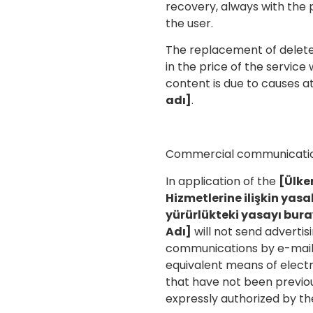
recovery, always with the 
the user.
The replacement of deleted
in the price of the service
content is due to causes a
adı]
.
Commercial communicati
In application of the
[Ülke
Hizmetlerine ilişkin yasal
yürürlükteki yasayı bura
Adı]
will not send advertis
communications by e-mail
equivalent means of elec
that have not been previo
expressly authorized by th