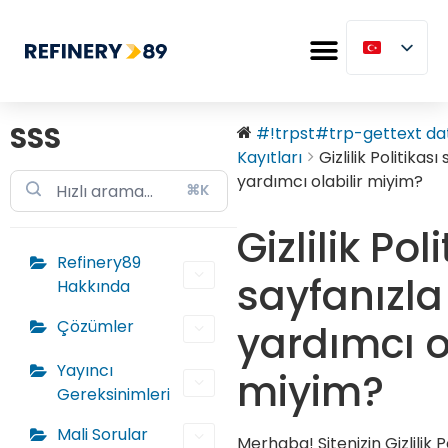
SSS
#!trpst#trp-gettext dat
Kayıtları
Gizlilik Politikası 
yardımcı olabilir miyim?
⌘K
Gizlilik Pol
Refinery89
sayfanızla i
Hakkında
Çözümler
yardımcı ol
Yayıncı
miyim?
Gereksinimleri
Mali Sorular
Merhaba! Sitenizin Gizlilik P