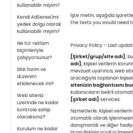
kullanabilir miyim?
İşte metin, aşağıda işaret
Kendi AdSense'imi
the texts you would need t
yedek dolgu olarak
kullanabilir miyim?
Ne tür reklam
Privacy Policy – Last upda
biçimleriyle
[Şirket/grup/site adı]
, b
çalışıyorsunuz?
adı]
, kişisel verilerin kor
Site hızım ve
mevzuat uyarınca, web site
düzenim
aracılığıyla toplanan kişisel
etkilenecek mi?
sitenizin bağlantısını bu
kullanıcıların belirli otomat
Web siteniz
[şirket adı]
services.
üzerinde ne kadar
kontrole sahip
hizmetlerle. Kişisel veriler
olacaksınız?
otomatik olarak işlenmesini
danışmanlık ve diğer faaliy
Kurulum ne kadar
ticari ilişkinin sürdürülmesid