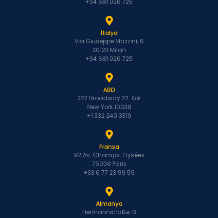
+34 681 026 725
İtalya
Via Giuseppe Mazzini, 9
20123 Milan
+34 681 026 725
ABD
222 Broadway 22. Kat
New York 10038
+1 332 240 3319
Fransa
92 Av. Champs-Élysées
75008 Paris
+33 6 77 23 99 59
Almanya
Hermannstraße 13