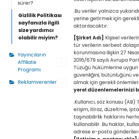
sürer?
.Bu veriler yalnızca yukarıd
Gizlilik Politikası
yerine getirmek için gerekli
sayfanızla ilgili
aktarılacaktır.
size yardımcı
olabilir miyim?
[Şirket Adı]
Kişisel veriler
tür verilerin serbest dolaşı
korunmasına ilişkin 27 Nisan
Yayıncıların
2016/679 sayılı Avrupa Pa
Affiliate
Tüzüğü hükümlerine uygun o
Programı
güvenliğini, bütünlüğünü ve g
Reklamverenler
almak için gerekli önlemleri 
yerel düzenlemelerinizi 
.Kullanıcı, söz konusu (AB)
erişim, itiraz, düzeltme, ipt
taşınabilirlik haklarını he
kullanabilir. Bu haklar, kull
adrese e-posta gönderilerek