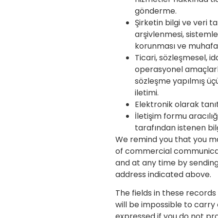
gönderme.
Şirketin bilgi ve veri 
arşivlenmesi, sisteml
korunması ve muhafaz
Ticari, sözleşmesel, i
operasyonel amaçlarl
sözleşme yapılmış üçü
iletimi.
Elektronik olarak tanı
İletişim formu aracılığ
tarafından istenen bilg
We remind you that you m
of commercial communica
and at any time by sending
address indicated above.
The fields in these records m
will be impossible to carr
expressed if you do not pro