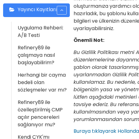
oluşturmanıza yardımcı ol
Yayıncı Kayıtları
hazırladık, bu şablonu kullan
bilgileri ve ülkenizin düzen
Uygulama Rehberi:
uyarlayabilirsiniz.
A/B Testi
Önemli Not:
Refinery89 ile
Bu Gizlilik Politikası metn
çalışmaya nasıl
düzenlemelerine dayanmak
başlayabilirim?
şablon olarak tasarlanmış
uyarlanmadan Gizlilik Polit
Herhangi bir cayma
kullanılamaz. Bu nedenle, 
bedeli olan
bölgenizin yasa ve yönetm
sözleşmeler var mı?
lütfen aşağıdaki metinler
Refinery89 ile
tavsiye ederiz. Bu referans
özelleştirilmiş CMP
kullanılmasından veya yan
açılır pencereleri
yorumlanmasından soruml
sağlanıyor mu?
Buraya tıklayarak Hollandac
Kendi ÇYK'mı