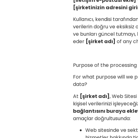
[iletişim e-postası ekle]
[şirketinizin adresini gir
Kullanıcı, kendisi tarafınd
verilerin doğru ve eksiksi
ve bunları güncel tutmayı, 
eder
[şirket adı]
of any c
Purpose of the processing 
For what purpose will we 
data?
At
[şirket adı]
, Web Sitesi
kişisel verilerinizi işleyeceği
bağlantısını buraya ekle
amaçlar doğrultusunda:
Web sitesinde ve sekt
hizmetler hakkında tic