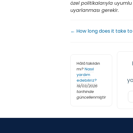
özel politikalarıyla uyumlu 
uyarlanması gerekir.
← How long does it take to
Hâlâ takıldın
mı?
Nasıl
yardım
ya
edebiliriz?
19/03/2026
tarihinde
güncellenmiştir