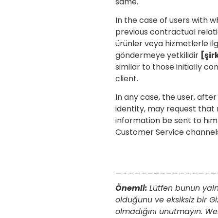
same.
In the case of users with w
previous contractual relat
ürünler veya hizmetlerle ilgil
göndermeye yetkilidir
[şir
similar to those initially c
client.
In any case, the user, afte
identity, may request that
information be sent to hi
Customer Service channel
________________
Önemli:
Lütfen bunun yaln
olduğunu ve eksiksiz bir Gizl
olmadığını unutmayın. Web 