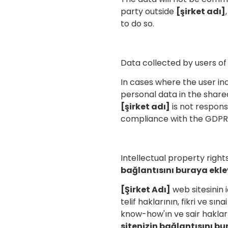
party outside
[şirket adı]
to do so.
Data collected by users of
In cases where the user inc
personal data in the share
[şirket adı]
is not respons
compliance with the GDPR
Intellectual property rights
bağlantısını buraya ekle
[Şirket Adı]
web sitesinin iç
telif haklarının, fikri ve sın
know-how'ın ve sair haklar
sitenizin bağlantısını bu