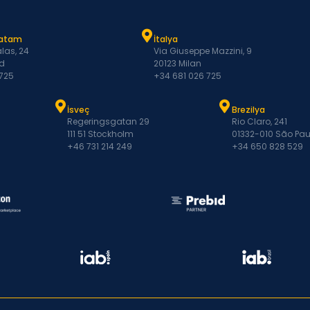
Latam
İtalya
las, 24
Via Giuseppe Mazzini, 9
d
20123 Milan
 725
+34 681 026 725
İsveç
Brezilya
Regeringsgatan 29
Rio Claro, 241
111 51 Stockholm
01332-010 São Pau
+46 731 214 249
+34 650 828 529