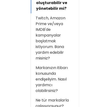
oluşturabilir ve
yönetebilir mi?
Twitch, Amazon
Prime ve/veya
IMDB'de
kampanyalar
başlatmak
istiyorum. Bana
yardım edebilir
misiniz?
Markanızın itibarı
konusunda
endişeliyim. Nasıl
yardımcı
olabilirsiniz?
Ne tür markalarla
çalışıyorsunuz?