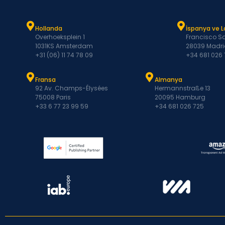
Hollanda
İspanya ve 
Overhoeksplein 1
Francisco Sa
1031KS Amsterdam
28039 Madri
+31 (06) 11 74 78 09
+34 681 026
Fransa
Almanya
92 Av. Champs-Élysées
Hermannstraße 13
75008 Paris
20095 Hamburg
+33 6 77 23 99 59
+34 681 026 725