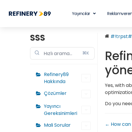
Yayıncılar
Reklamveren
SSS
#!trpst#t
Refi
⌘K
yöne
Refinery89
Hakkında
Yes, with a
optimizatio
Çözümler
Do you need
Yayıncı
Gereksinimleri
← How can I
Mali Sorular