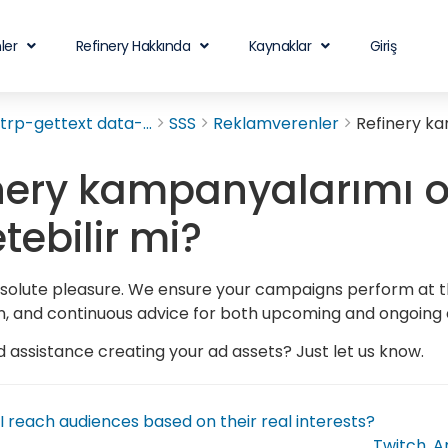
ler
Refinery Hakkında
Kaynaklar
Giriş
rp-gettext data-...
SSS
Reklamverenler
Refinery ka
nery kampanyalarımı ol
tebilir mi?
bsolute pleasure. We ensure your campaigns perform at t
n, and continuous advice for both upcoming and ongoing e
 assistance creating your ad assets? Just let us know.
 reach audiences based on their real interests?
Twitch, 