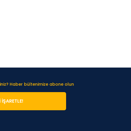
iniz? Haber bültenimize abone olun
̇ İŞARETLE!