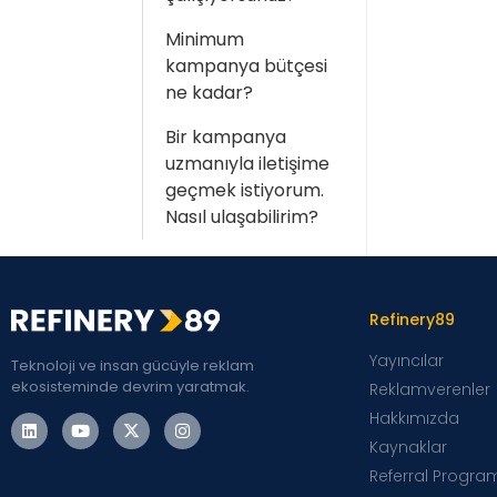
Minimum
kampanya bütçesi
ne kadar?
Bir kampanya
uzmanıyla iletişime
geçmek istiyorum.
Nasıl ulaşabilirim?
Refinery89
Yayıncılar
Teknoloji ve insan gücüyle reklam
ekosisteminde devrim yaratmak.
Reklamverenler
Hakkımızda
Kaynaklar
Referral Progra