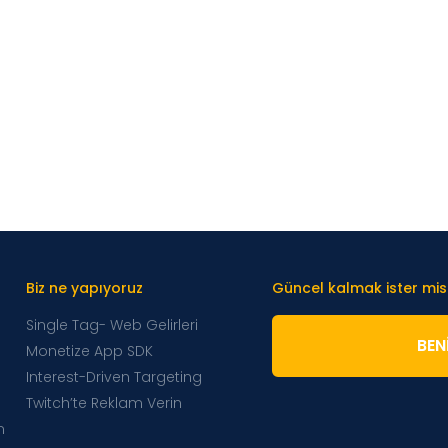
Biz ne yapıyoruz
Güncel kalmak ister mis
Single Tag- Web Gelirleri
BENI
Monetize App SDK
Interest-Driven Targeting
Twitch’te Reklam Verin
m