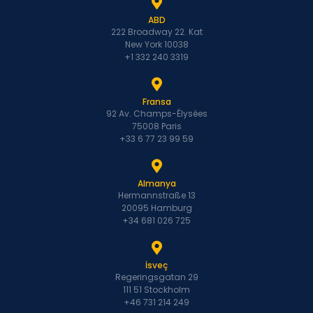
ABD
222 Broadway 22. Kat
New York 10038
+1 332 240 3319
Fransa
92 Av. Champs-Élysées
75008 Paris
+33 6 77 23 99 59
Almanya
Hermannstraße 13
20095 Hamburg
+34 681 026 725
İsveç
Regeringsgatan 29
111 51 Stockholm
+46 731 214 249