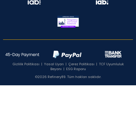
Gizlilik Politikası
|
Yasal Uyarı
|
Çerez Politikası
|
TCF Uyumluluk
Beyanı
|
ESG Raporu
©2026 Refinery89. Tüm hakları saklıdır.