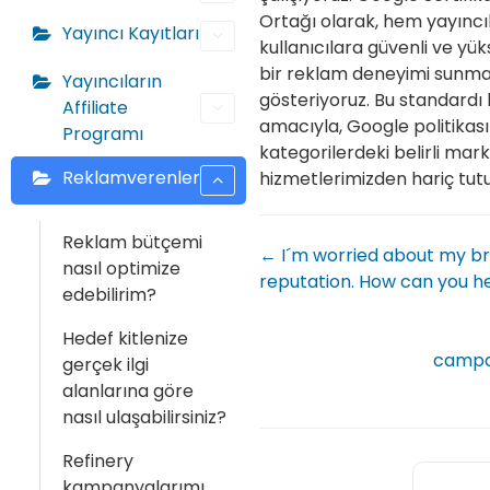
Ortağı olarak, hem yayınc
Yayıncı Kayıtları
kullanıcılara güvenli ve yüks
bir reklam deneyimi sunm
Yayıncıların
gösteriyoruz. Bu standard
Affiliate
amacıyla, Google politika
Programı
kategorilerdeki belirli mark
Reklamverenler
hizmetlerimizden hariç tut
Reklam bütçemi
← I´m worried about my br
nasıl optimize
reputation. How can you h
edebilirim?
Hedef kitlenize
campa
gerçek ilgi
alanlarına göre
nasıl ulaşabilirsiniz?
Refinery
kampanyalarımı