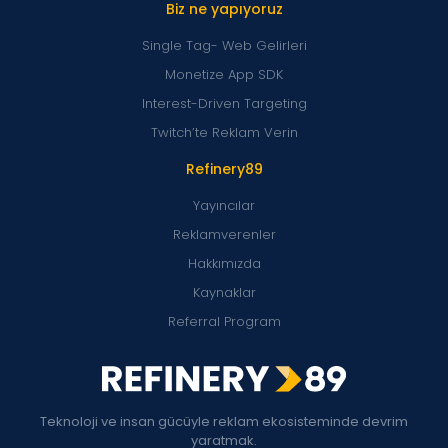
Biz ne yapıyoruz
Single Tag- Web Gelirleri
Monetize App SDK
Interest-Driven Targeting
Twitch’te Reklam Verin
Refinery89
Yayıncılar
Reklamverenler
Hakkımızda
Kaynaklar
Referral Program
Teknoloji ve insan gücüyle reklam ekosisteminde devrim
yaratmak.