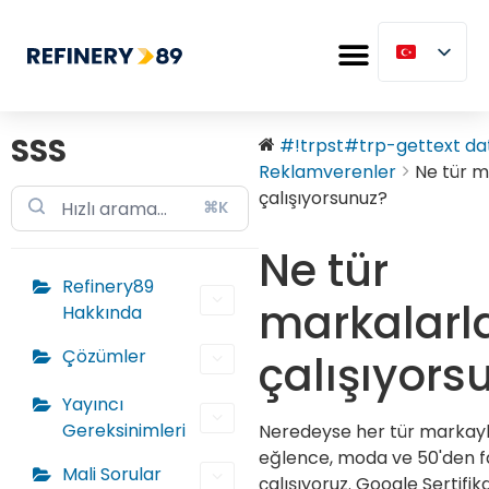
SSS
#!trpst#trp-gettext dat
Reklamverenler
Ne tür m
çalışıyorsunuz?
⌘K
Ne tür
Refinery89
markalarl
Hakkında
Çözümler
çalışıyors
Yayıncı
Gereksinimleri
Neredeyse her tür markayl
eğlence, moda ve 50'den f
Mali Sorular
çalışıyoruz. Google Sertifika