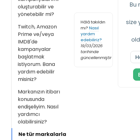
Bu 
oluşturabilir ve
yönetebilir mi?
size 
Hâlâ takıldın
Twitch, Amazon
mı?
Nasıl
Prime ve/veya
yardım
ol
edebiliriz?
IMDB'de
19/03/2026
kampanyalar
tarihinde
başlatmak
H
güncellenmiştir
istiyorum. Bana
yardım edebilir
misiniz?
Markanızın itibarı
konusunda
endişeliyim. Nasıl
yardımcı
olabilirsiniz?
Ne tür markalarla