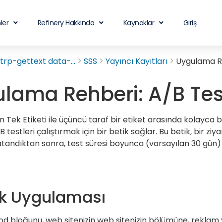
ler
Refinery Hakkında
Kaynaklar
Giriş
rp-gettext data-...
SSS
Yayıncı Kayıtları
Uygulama Re
lama Rehberi: A/B Tes
n Tek Etiketi ile üçüncü taraf bir etiket arasında kolayca 
B testleri çalıştırmak için bir betik sağlar. Bu betik, bir zi
andıktan sonra, test süresi boyunca (varsayılan 30 gün) 
tik Uygulaması
od bloğunu, web sitenizin web sitenizin bölümüne, reklam 