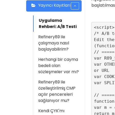
başlatılmas
Yayıncı Kayıtları
Uygulama
Rehberi: A/B Testi
<script>

/* A/B t
Refinery89 ile
Edit the
çalışmaya nasıl
(functio
başlayabilirim?
// =====
var R89_
Herhangi bir cayma
var OTHE
bedeli olan
or URL

sözleşmeler var mı?
var COOK
Refinery89 ile
var SPLI
özelleştirilmiş CMP
açılır pencereleri
// =====
sağlanıyor mu?
function
var m = 
Kendi ÇYK'mı
return m