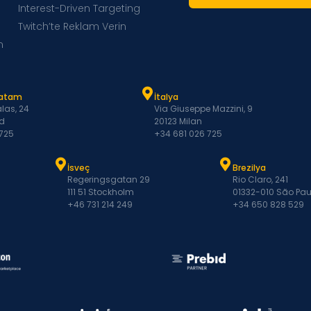
Interest-Driven Targeting
Twitch’te Reklam Verin
m
Latam
İtalya
las, 24
Via Giuseppe Mazzini, 9
d
20123 Milan
 725
+34 681 026 725
İsveç
Brezilya
Regeringsgatan 29
Rio Claro, 241
111 51 Stockholm
01332-010 São Pau
+46 731 214 249
+34 650 828 529