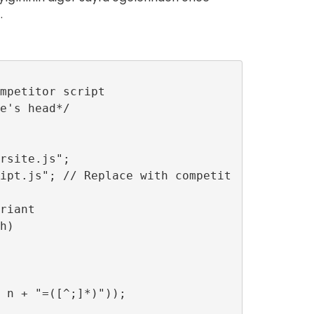
.
mpetitor script

e's head*/

rsite.js";

ipt.js"; // Replace with competit
riant

)

 n + "=([^;]*)"));
