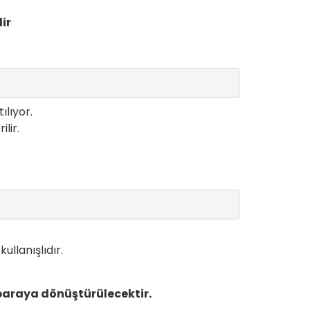
ir
ılıyor.
lir.
ullanışlıdır.
paraya dönüştürülecektir.