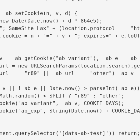
 _ab_setCookie(n, v, d) {

new Date(Date.now() + d * 864e5);

"; SameSite=Lax" + (location.protocol === "ht
.cookie = n + "=" + v + "; expires=" + e.toUT
v = _ab_getCookie("ab_variant"), _ab_e = _ab_
url = new URLSearchParams(location.search).ge
url === "r89" || _ab_url === "other") _ab_v =
_v || !_ab_e || Date.now() > parseInt(_ab_e)) 
Math.random() < SPLIT ? "r89" : "other";

ookie("ab_variant", _ab_v, COOKIE_DAYS);

ookie("ab_exp", String(Date.now() + COOKIE_DA
ment.querySelector('[data-ab-test]')) return;
