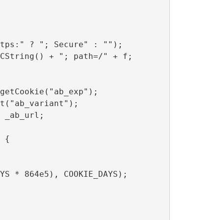
tps:" ? "; Secure" : "");

CString() + "; path=/" + f;

getCookie("ab_exp");

t("ab_variant");

 _ab_url;

{

YS * 864e5), COOKIE_DAYS);
