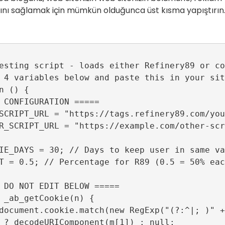
ını sağlamak için mümkün olduğunca üst kısma yapıştırın.
esting script - loads either Refinery89 or co
 4 variables below and paste this in your sit
n () {

 CONFIGURATION =====

SCRIPT_URL = "https://tags.refinery89.com/you
R_SCRIPT_URL = "https://example.com/other-scr
IE_DAYS = 30; // Days to keep user in same va
T = 0.5; // Percentage for R89 (0.5 = 50% each
 DO NOT EDIT BELOW =====

 _ab_getCookie(n) {

document.cookie.match(new RegExp("(?:^|; )" +
 ? decodeURIComponent(m[1]) : null;
