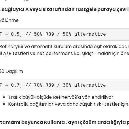
, sağlayıcı A veya B tarafından rastgele paraya çevril
 Bölünme
T = 0.5; // 50% R89 / 50% alternative 
 Refinery89 ve alternatif kurulum arasında eşit olarak dağıt
i A/B testleri ve net performans karşılaştırmaları için öneri
30 Dağılım
T = 0.7; // 70% R89 / 30% alternative 
Trafik büyük ölçüde Refinery89'a yönlendiriliyor.
Kontrollü dağıtımlar veya daha düşük riskli testler için k
amamı boyunca Kullanıcı, aynı çözüm aracılığıyla 