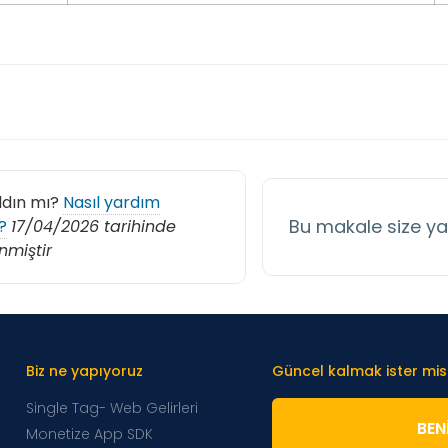
ldın mı?
Nasıl yardım
Bu makale size y
?
17/04/2026 tarihinde
nmiştir
Biz ne yapıyoruz
Güncel kalmak ister mis
Single Tag- Web Gelirleri
BENI
Monetize App SDK