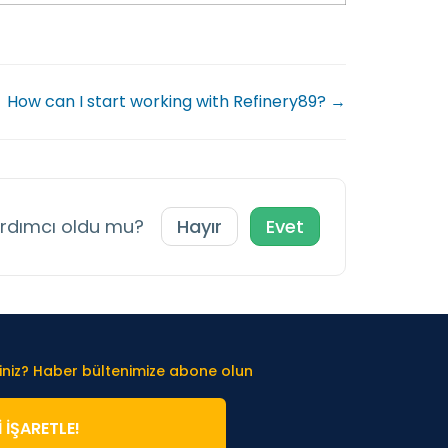
How can I start working with Refinery89? →
ardımcı oldu mu?
Hayır
Evet
iniz? Haber bültenimize abone olun
̇ İŞARETLE!