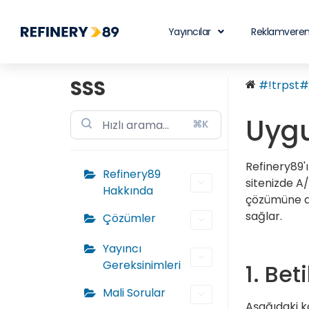
Yayıncılar
Reklamveren
SSS
#!trpst#t
Uygu
⌘K
Refinery89'ı
Refinery89
sitenizde A/
Hakkında
çözümüne at
sağlar.
Çözümler
Yayıncı
Gereksinimleri
1. Be
Mali Sorular
Aşağıdaki k