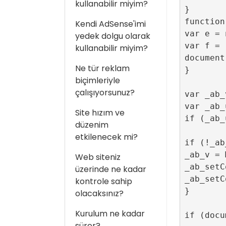
kullanabilir miyim?
}

function
Kendi AdSense'imi
var e = 
yedek dolgu olarak
var f = 
kullanabilir miyim?
document
Ne tür reklam
}

biçimleriyle
çalışıyorsunuz?
var _ab_
var _ab_
Site hızım ve
if (_ab_
düzenim
etkilenecek mi?
if (!_ab
_ab_v = 
Web siteniz
_ab_setC
üzerinde ne kadar
_ab_setC
kontrole sahip
}

olacaksınız?
Kurulum ne kadar
if (docu
sürer?