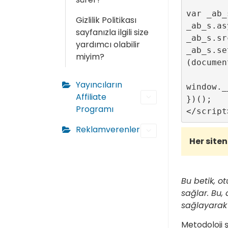
var _ab_
Gizlilik Politikası
_ab_s.as
sayfanızla ilgili size
_ab_s.sr
yardımcı olabilir
_ab_s.se
miyim?
(documen
Yayıncıların
window._
Affiliate
})();

Programı
Reklamverenler
Her site
Bu betik, o
sağlar. Bu,
sağlayarak 
Metodoloji ş