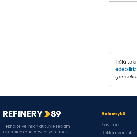
Hâlâ takı
edebiliriz
güncelle
Refinery89
Yayıncılar
Teknoloji ve insan gücüyle reklam
ekosisteminde devrim yaratmak.
Reklamverenler