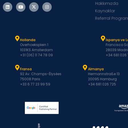
Hakkımızda
Kaynaklar
Referral Progra
Hollanda
İspanya ve 
Overhoeksplein 1
Francisco Sa
1031KS Amsterdam
28039 Madri
+31 (06) 11 74 78 09
+34 681 026
Fransa
Almanya
92 Av. Champs-Élysées
Hermannstraße 13
75008 Paris
20095 Hamburg
+33 6 77 23 99 59
+34 681 026 725