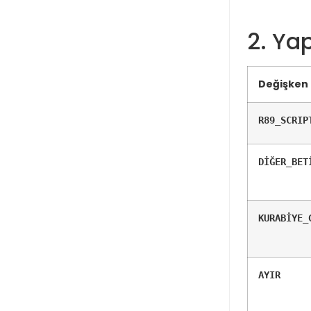
2. Ya
Değişken
R89_SCRIP
DİĞER_BET
KURABİYE_
AYIR