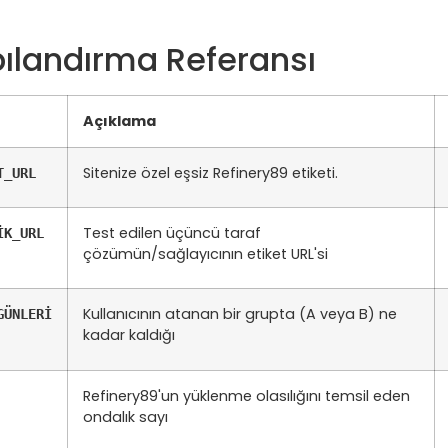
pılandırma Referansı
Açıklama
Sitenize özel eşsiz Refinery89 etiketi.
T_URL
Test edilen üçüncü taraf
İK_URL
çözümün/sağlayıcının etiket URL'si
Kullanıcının atanan bir grupta (A veya B) ne
GÜNLERİ
kadar kaldığı
Refinery89'un yüklenme olasılığını temsil eden
ondalık sayı