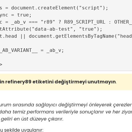
s = document.createElement("script");

ync = true;

c = _ab_v === "r89" ? R89_SCRIPT_URL : OTHER_
tAttribute("data-ab-test", "true");

t.head || document.getElementsByTagName("head
_AB_VARIANT__ = _ab_v;

nin refinery89 etiketini değiştirmeyi unutmayın
.
turum sırasında sağlayıcı değiştirmeyi önleyerek çerezler a
 daha temiz performans verileriyle sonuçlanır ve her ziyar
geliri en üst düzeye çıkarır.
u şekilde uygulanır: