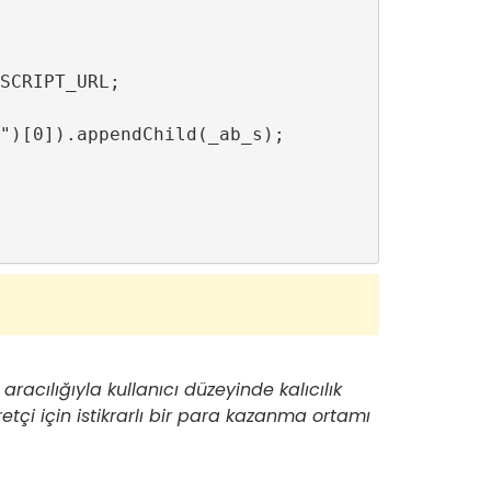
SCRIPT_URL;

")[0]).appendChild(_ab_s);

racılığıyla kullanıcı düzeyinde kalıcılık
etçi için istikrarlı bir para kazanma ortamı