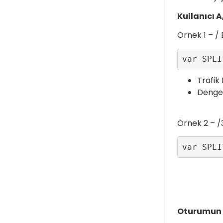
Kullanıcı A
Örnek 1 – /
var SPLI
Trafik
Dengel
Örnek 2 – /
var SPLI
Oturumun t