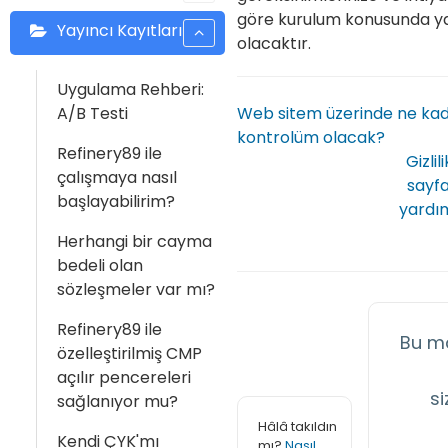
göre kurulum konusunda y
Yayıncı Kayıtları
olacaktır.
Uygulama Rehberi:
A/B Testi
Web sitem üzerinde ne ka
kontrolüm olacak?
Refinery89 ile
Gizlil
çalışmaya nasıl
sayfa
başlayabilirim?
yardım
Herhangi bir cayma
bedeli olan
sözleşmeler var mı?
Refinery89 ile
Bu m
özelleştirilmiş CMP
açılır pencereleri
si
sağlanıyor mu?
Hâlâ takıldın
Kendi ÇYK'mı
mı?
Nasıl