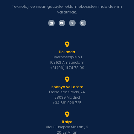
Teknoloji ve insan gücüyle reklam ekosisteminde devrim
yaratmak.
Hollanda
Overhoeksplein 1
1031KS Amsterdam
+31 (06) 11 74 78 09
İspanya ve Latam
Francisco Salas, 24
28039 Madrid
+34 681 026 725
İtalya
Via Giuseppe Mazzini, 9
20123 Milan