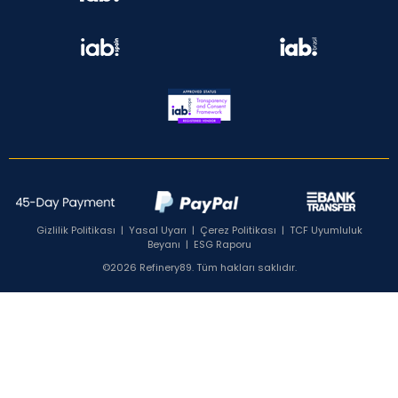
Gizlilik Politikası
|
Yasal Uyarı
|
Çerez Politikası
|
TCF Uyumluluk
Beyanı
|
ESG Raporu
©2026 Refinery89. Tüm hakları saklıdır.