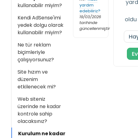
yard
kullanabilir miyim?
yardım
edebiliriz?
19/03/2026
Kendi AdSense'imi
oldu
tarihinde
yedek dolgu olarak
güncellenmiştir
kullanabilir miyim?
Hay
Ne tür reklam
biçimleriyle
Ev
çalışıyorsunuz?
Site hızım ve
düzenim
etkilenecek mi?
Web siteniz
üzerinde ne kadar
kontrole sahip
olacaksınız?
Kurulum ne kadar