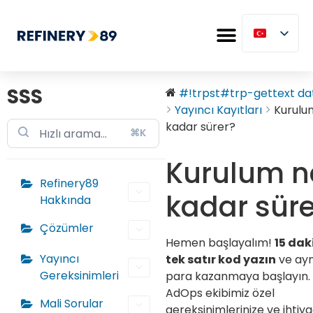
SSS
#!trpst#trp-gettext dat
Yayıncı Kayıtları
Kurulu
kadar sürer?
⌘K
Kurulum n
Refinery89
kadar süre
Hakkında
Çözümler
Hemen başlayalım!
15 da
Yayıncı
tek satır kod yazın
ve ayn
Gereksinimleri
para kazanmaya başlayın. 
AdOps ekibimiz özel
Mali Sorular
gereksinimlerinize ve ihtiya