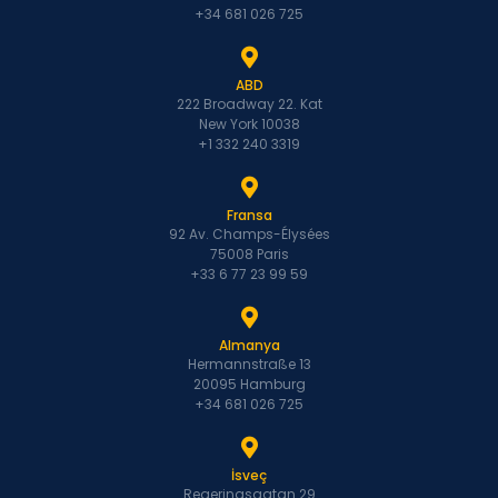
+34 681 026 725
ABD
222 Broadway 22. Kat
New York 10038
+1 332 240 3319
Fransa
92 Av. Champs-Élysées
75008 Paris
+33 6 77 23 99 59
Almanya
Hermannstraße 13
20095 Hamburg
+34 681 026 725
İsveç
Regeringsgatan 29