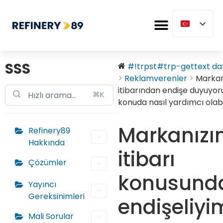
SSS
#!trpst#trp-gettext dat
Reklamverenler
Marka
itibarından endişe duyuyor
⌘K
konuda nasıl yardımcı olabil
Markanızı
Refinery89
Hakkında
itibarı
Çözümler
konusund
Yayıncı
Gereksinimleri
endişeliyi
Mali Sorular