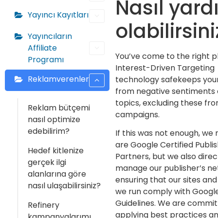
Nasıl yard
Yayıncı Kayıtları
olabilirsini
Yayıncıların
Affiliate
You’ve come to the right p
Programı
Interest-Driven Targeting
Reklamverenler
technology safekeeps you
from negative sentiments
topics, excluding these fr
Reklam bütçemi
campaigns.
nasıl optimize
edebilirim?
If this was not enough, we 
are Google Certified Publis
Hedef kitlenize
Partners, but we also direc
gerçek ilgi
manage our publisher’s n
alanlarına göre
ensuring that our sites and
nasıl ulaşabilirsiniz?
we run comply with Google
Guidelines. We are commit
Refinery
applying best practices a
kampanyalarımı