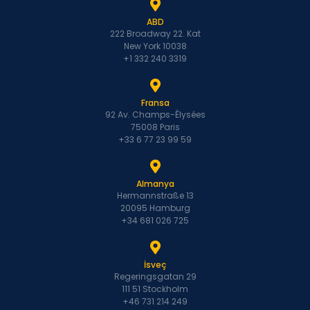
ABD
222 Broadway 22. Kat
New York 10038
+1 332 240 3319
Fransa
92 Av. Champs-Élysées
75008 Paris
+33 6 77 23 99 59
Almanya
Hermannstraße 13
20095 Hamburg
+34 681 026 725
İsveç
Regeringsgatan 29
111 51 Stockholm
+46 731 214 249