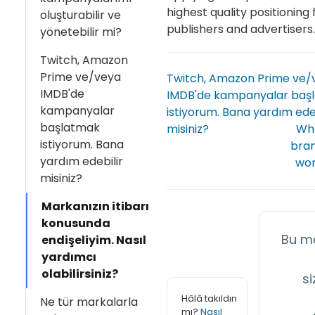
highest quality positioning 
oluşturabilir ve
publishers and advertisers.
yönetebilir mi?
Twitch, Amazon
Prime ve/veya
Twitch, Amazon Prime ve/
IMDB'de
IMDB'de kampanyalar baş
kampanyalar
istiyorum. Bana yardım edeb
başlatmak
misiniz?
Wha
istiyorum. Bana
bran
yardım edebilir
wor
misiniz?
Markanızın itibarı
konusunda
Bu m
endişeliyim. Nasıl
yardımcı
olabilirsiniz?
si
Hâlâ takıldın
Ne tür markalarla
mı?
Nasıl