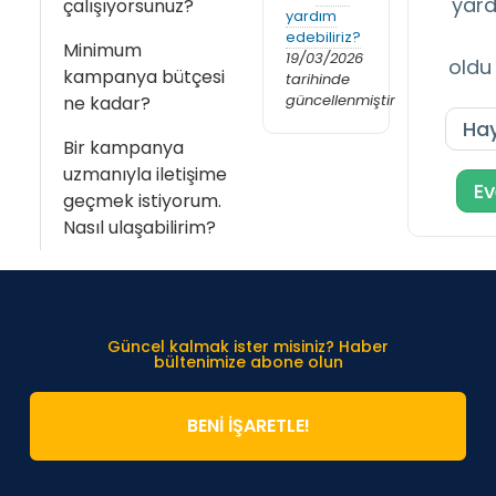
yard
çalışıyorsunuz?
yardım
edebiliriz?
Minimum
19/03/2026
oldu
kampanya bütçesi
tarihinde
güncellenmiştir
ne kadar?
Hay
Bir kampanya
uzmanıyla iletişime
Ev
geçmek istiyorum.
Nasıl ulaşabilirim?
Güncel kalmak ister misiniz? Haber
bültenimize abone olun
BENİ İŞARETLE!