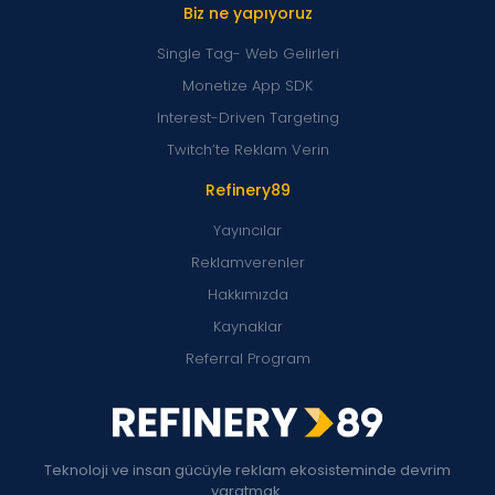
Biz ne yapıyoruz
Single Tag- Web Gelirleri
Monetize App SDK
Interest-Driven Targeting
Twitch’te Reklam Verin
Refinery89
Yayıncılar
Reklamverenler
Hakkımızda
Kaynaklar
Referral Program
Teknoloji ve insan gücüyle reklam ekosisteminde devrim
yaratmak.