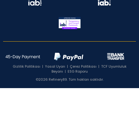
Gizlilik Politikası
|
Yasal Uyarı
|
Çerez Politikası
|
TCF Uyumluluk
Beyanı
|
ESG Raporu
©2026 Refinery89. Tüm hakları saklıdır.