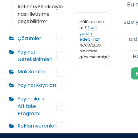
Bu 
Refinery89 ekibiyle
nasıl iletişime
geçebilirim?
size 
Hâlâ takıldın
mı?
Nasıl
yardım
Çözümler
ol
edebiliriz?
19/03/2026
tarihinde
Yayıncı
H
güncellenmiştir
Gereksinimleri
Mali Sorular
Yayıncı Kayıtları
Yayıncıların
Affiliate
Programı
Reklamverenler