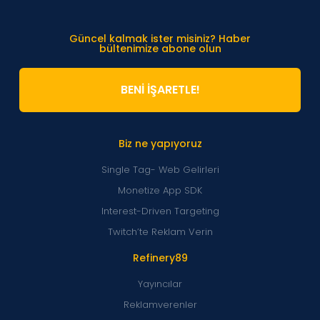
Güncel kalmak ister misiniz? Haber
bültenimize abone olun
BENİ İŞARETLE!
Biz ne yapıyoruz
Single Tag- Web Gelirleri
Monetize App SDK
Interest-Driven Targeting
Twitch’te Reklam Verin
Refinery89
Yayıncılar
Reklamverenler