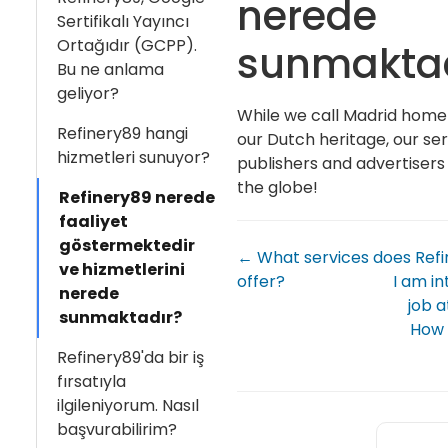
nerede
Sertifikalı Yayıncı
Ortağıdır (GCPP).
sunmaktad
Bu ne anlama
geliyor?
While we call Madrid home
Refinery89 hangi
our Dutch heritage, our se
hizmetleri sunuyor?
publishers and advertisers 
the globe!
Refinery89 nerede
faaliyet
göstermektedir
← What services does Ref
ve hizmetlerini
offer?
I am in
nerede
job a
sunmaktadır?
How 
Refinery89'da bir iş
fırsatıyla
ilgileniyorum. Nasıl
başvurabilirim?