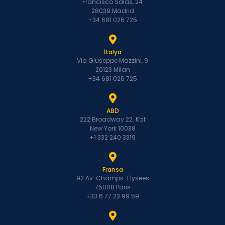
Francisco Salas, 24
28039 Madrid
+34 681 026 725
İtalya
Via Giuseppe Mazzini, 9
20123 Milan
+34 681 026 725
ABD
222 Broadway 22. Kat
New York 10038
+1 332 240 3319
Fransa
92 Av. Champs-Élysées
75008 Paris
+33 6 77 23 99 59