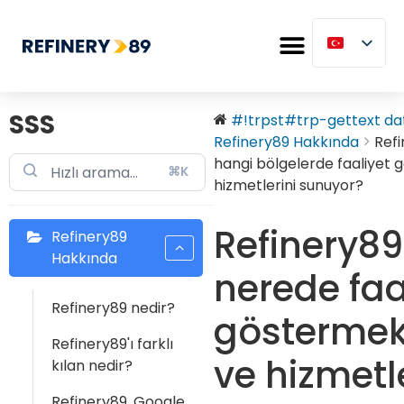
SSS
#!trpst#trp-gettext dat
Refinery89 Hakkında
Ref
hangi bölgelerde faaliyet g
⌘K
hizmetlerini sunuyor?
Refinery89
Refinery89
Hakkında
nerede faa
Refinery89 nedir?
göstermek
Refinery89'ı farklı
ve hizmetl
kılan nedir?
Refinery89, Google