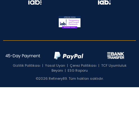
Gizlilik Politikası
|
Yasal Uyarı
|
Çerez Politikası
|
TCF Uyumluluk
Beyanı
|
ESG Raporu
©2026 Refinery89. Tüm hakları saklıdır.