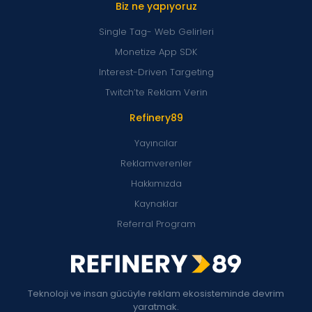
Biz ne yapıyoruz
Single Tag- Web Gelirleri
Monetize App SDK
Interest-Driven Targeting
Twitch’te Reklam Verin
Refinery89
Yayıncılar
Reklamverenler
Hakkımızda
Kaynaklar
Referral Program
Teknoloji ve insan gücüyle reklam ekosisteminde devrim
yaratmak.