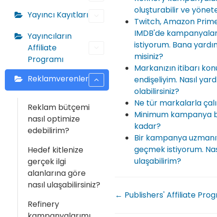
oluşturabilir ve yönete
Yayıncı Kayıtları
Twitch, Amazon Prim
IMDB'de kampanyala
Yayıncıların
istiyorum. Bana yardı
Affiliate
misiniz?
Programı
Markanızın itibarı ko
Reklamverenler
endişeliyim. Nasıl yar
olabilirsiniz?
Ne tür markalarla çal
Reklam bütçemi
Minimum kampanya b
nasıl optimize
kadar?
edebilirim?
Bir kampanya uzmanıy
geçmek istiyorum. Nas
Hedef kitlenize
ulaşabilirim?
gerçek ilgi
alanlarına göre
nasıl ulaşabilirsiniz?
← Publishers' Affiliate Pro
Refinery
kampanyalarımı