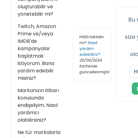
oluşturabilir ve
yönetebilir mi?
Bu 
Twitch, Amazon
Prime ve/veya
size
Hâlâ takıldın
IMDB'de
mı?
Nasıl
kampanyalar
yardım
ol
edebiliriz?
başlatmak
25/06/2024
istiyorum. Bana
tarihinde
yardım edebilir
H
güncellenmiştir
misiniz?
Markanızın itibarı
konusunda
endişeliyim. Nasıl
yardımcı
olabilirsiniz?
Ne tür markalarla