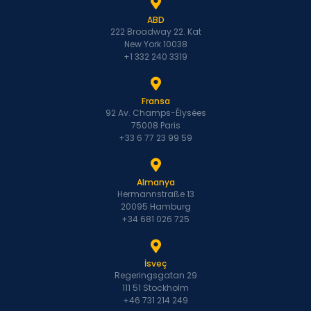
ABD
222 Broadway 22. Kat
New York 10038
+1 332 240 3319
Fransa
92 Av. Champs-Élysées
75008 Paris
+33 6 77 23 99 59
Almanya
Hermannstraße 13
20095 Hamburg
+34 681 026 725
İsveç
Regeringsgatan 29
111 51 Stockholm
+46 731 214 249