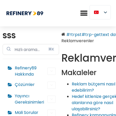
SSS
#!trpst#trp-gettext dat
Reklamverenler
⌘K
Reklamver
Refinery89
Makaleler
Hakkında
Reklam bütçemi nasıl
Çözümler
edebilirim?
Yayıncı
Hedef kitlenize gerçek 
Gereksinimleri
alanlarına göre nasıl
ulaşabilirsiniz?
Mali Sorular
Refinery kampanyala