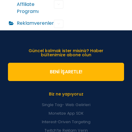
Affiliate
Programı
Reklamverenler
Güncel kalmak ister misiniz? Haber
bültenimize abone olun
BENİ İŞARETLE!
Biz ne yapıyoruz
Single Tag- Web Gelirleri
Monetize App SDK
Interest-Driven Targeting
Twitch’te Reklam Verin