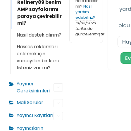
Hâlâ takıldın
Refinery89 benim
mı?
Nasıl
yard
AMP sayfalarımı
yardım
paraya çevirebilir
edebiliriz?
mi?
19/03/2026
oldu
tarihinde
güncellenmiştir
Nasıl destek alırım?
Hay
Hassas reklamları
önlemek için
Ev
varsayılan bir kara
listeniz var mı?
Yayıncı
Gereksinimleri
Mali Sorular
Yayıncı Kayıtları
Yayıncıların