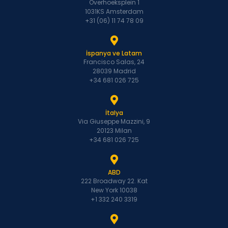
Overhoeksplein 1
1031KS Amsterdam
+31 (06) 11 74 78 09
İspanya ve Latam
Francisco Salas, 24
28039 Madrid
+34 681 026 725
İtalya
Via Giuseppe Mazzini, 9
20123 Milan
+34 681 026 725
ABD
222 Broadway 22. Kat
New York 10038
+1 332 240 3319