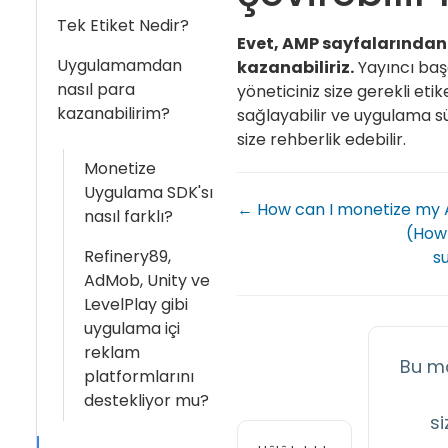
Tek Etiket Nedir?
Evet, AMP sayfalarından
Uygulamamdan
kazanabiliriz.
Yayıncı baş
nasıl para
yöneticiniz size gerekli etik
kazanabilirim?
sağlayabilir ve uygulama s
size rehberlik edebilir.
Monetize
Uygulama SDK'sı
← How can I monetize my
nasıl farklı?
(How)
Refinery89,
s
AdMob, Unity ve
LevelPlay gibi
uygulama içi
reklam
Bu m
platformlarını
destekliyor mu?
si