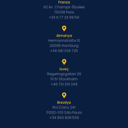
Fransa
92 Av. Champs-Élysées
75008 Paris
+33 6 77 23 99 59
Almanya
Hermannstraße 13
20095 Hamburg
+34 681 026 725
İsveç
Regeringsgatan 29
111 51 Stockholm
+46 731 214 249
Brezilya
Rio Claro, 241
01332-010 São Paulo
+34 650 828 529