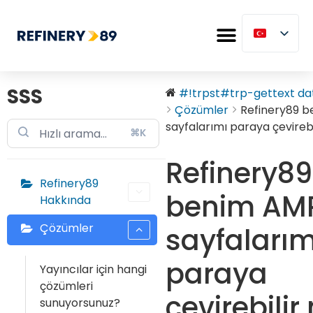
SSS
#!trpst#trp-gettext dat
Çözümler
Refinery89 
sayfalarımı paraya çevirebi
⌘K
Refinery89
Refinery89
benim AM
Hakkında
Çözümler
sayfalarım
paraya
Yayıncılar için hangi
çözümleri
çevirebilir
sunuyorsunuz?