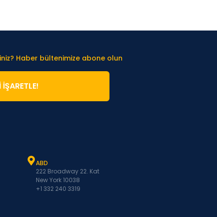
iniz? Haber bültenimize abone olun
̇ İŞARETLE!
ABD
222 Broadway 22. Kat
New York 10038
+1 332 240 3319