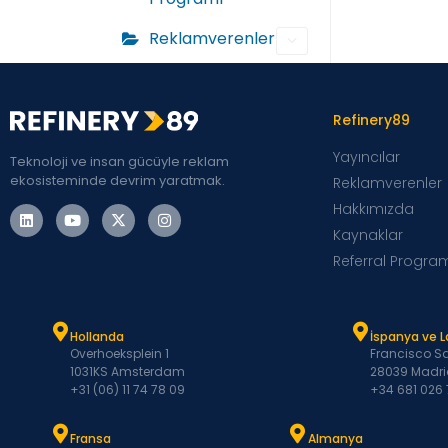
Reklamverenler
Refinery89
Yayıncılar
Teknoloji ve insan gücüyle reklam
ekosisteminde devrim yaratmak.
Reklamverenler
Hakkımızda
Kaynaklar
Referral Progra
Hollanda
İspanya ve 
Overhoeksplein 1
Francisco Sa
1031KS Amsterdam
28039 Madri
+31 (06) 11 74 78 09
+34 681 026
Fransa
Almanya