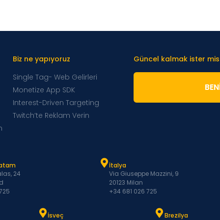
Biz ne yapıyoruz
Güncel kalmak ister mis
Single Tag- Web Gelirleri
BENI
Monetize App SDK
Interest-Driven Targeting
Twitch’te Reklam Verin
m
Latam
İtalya
las, 24
Via Giuseppe Mazzini, 9
d
20123 Milan
 725
+34 681 026 725
İsveç
Brezilya