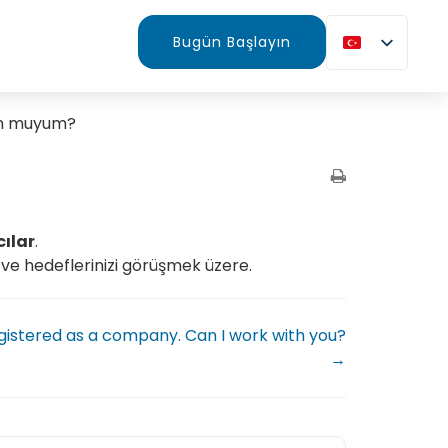
Bugün Başlayın
n muyum?
ılar
.
ı ve hedeflerinizi görüşmek üzere.
gistered as a company. Can I work with you?
→