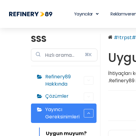
Yayıncılar
Reklamveren
SSS
#!trpst#t
Uyg
⌘K
İhtiyaçları 
Refinery89
.Refinery89 
Hakkında
Çözümler
Yayıncı
Gereksinimleri
Uygun muyum?