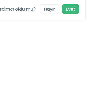
ardımcı oldu mu?
Hayır
Evet