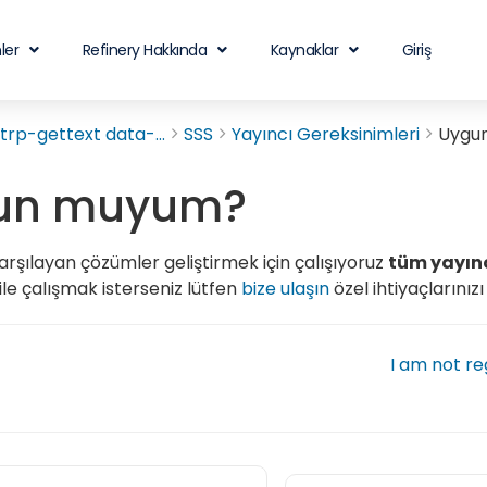
ler
Refinery Hakkında
Kaynaklar
Giriş
rp-gettext data-...
SSS
Yayıncı Gereksinimleri
Uygu
un muyum?
karşılayan çözümler geliştirmek için çalışıyoruz
tüm yayınc
ile çalışmak isterseniz lütfen
bize ulaşın
özel ihtiyaçlarınız
I am not re