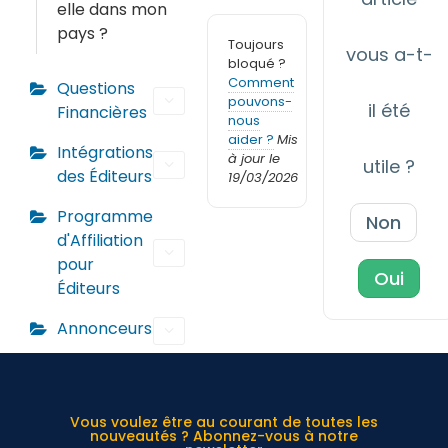
elle dans mon
pays ?
Toujours
vous a-t-
bloqué ?
Comment
Questions
pouvons-
il été
Financières
nous
aider ?
Mis
Intégrations
à jour le
utile ?
des Éditeurs
19/03/2026
Programme
Non
d'Affiliation
pour
Oui
Éditeurs
Annonceurs
Vous voulez être au courant de toutes les
nouveautés ? Abonnez-vous à notre