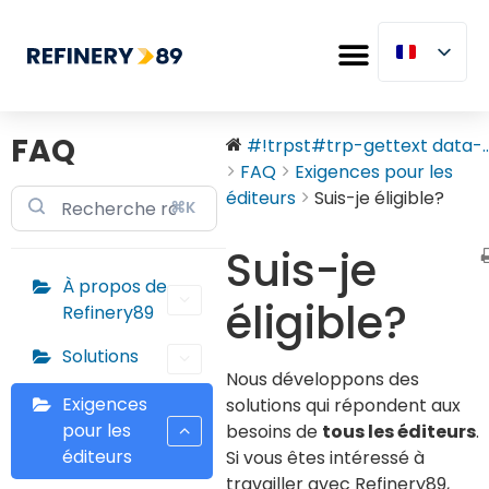
FAQ
#!trpst#trp-gettext data-..
FAQ
Exigences pour les
éditeurs
Suis-je éligible?
⌘K
Suis-je
À propos de
éligible?
Refinery89
Solutions
Nous développons des
Exigences
solutions qui répondent aux
pour les
besoins de
tous les éditeurs
.
éditeurs
Si vous êtes intéressé à
travailler avec Refinery89,