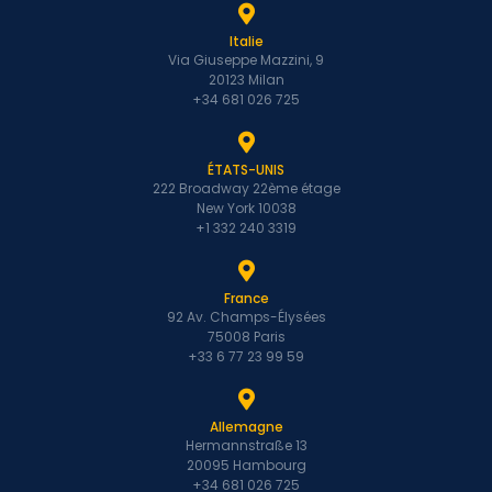
Italie
Via Giuseppe Mazzini, 9
20123 Milan
+34 681 026 725
ÉTATS-UNIS
222 Broadway 22ème étage
New York 10038
+1 332 240 3319
France
92 Av. Champs-Élysées
75008 Paris
+33 6 77 23 99 59
Allemagne
Hermannstraße 13
20095 Hambourg
+34 681 026 725