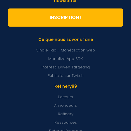
newsletter
INSCRIPTION !
Ce que nous savons faire
Single Tag - Monétisation web
Monetize App SDK
Interest-Driven Targeting
Publicité sur Twitch
Refinery89
Éditeurs
Annonceurs
Refinery
Ressources
Referral Program