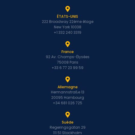
enregistré en
tant
qu'entreprise.
ÉTATS-UNIS
222 Broadway 22ème étage
Puis-je
New York 10038
travailler avec
+1 332 240 3319
vous?
Votre
technologie
France
92 Av. Champs-Élysées
fonctionne-t-
75008 Paris
elle dans mon
+33 6 77 23 99 59
pays ?
Puis-je toujours
Allemagne
le faire si je ne
Hermannstraße 13
suis pas un
20095 Hambourg
expert
+34 681 026 725
technique?
Fina…
Suède
Regeringsgatan 29
Combien
111 51 Stockholm