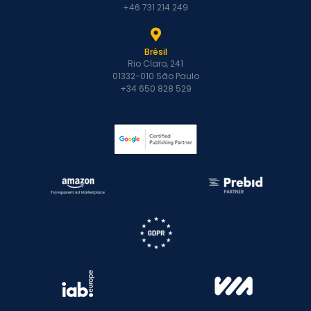
augmentera
+46 731 214 249
mes revenus ?
Quand les
éditeurs sont-
Brésil
Rio Claro, 241
ils payés ?
01332-010 São Paulo
Quels sont les
+34 650 828 529
moyens de
paiement
disponibles ?
Y a-t-il un seuil
minimum pour
être payé ?
Publ…
Guide
d’implémentation
: Tests A/B
Comment
commencer à
travailler avec