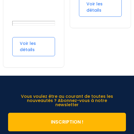
Where does
Voir les
Refinery89
détails
operate and
offer it's
services?
Je suis
Voir les
intéressé par
détails
un emploi chez
Refinery89.
Comment
puis-je
postuler?
How can I
contact
Vous voulez être au courant de toutes les
nouveautés ? Abonnez-vous à notre
Refinery89's
newsletter
team?
Solu…
INSCRIPTION !
Quelles