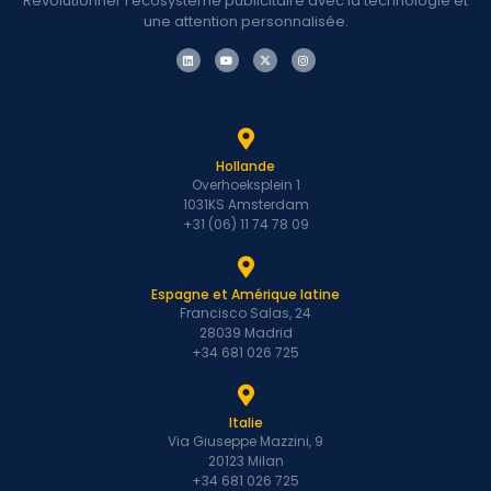
Révolutionner l'écosystème publicitaire avec la technologie et
like AdMob,
une attention personnalisée.
Unity, …
Refinery89
peut-elle
monétiser mes
pages AMP?
(Comment)
Hollande
Overhoeksplein 1
vais-je obtenir
1031KS Amsterdam
du support?
+31 (06) 11 74 78 09
Avez-vous une
liste noire par
Espagne et Amérique latine
défaut pour
Francisco Salas, 24
empêcher les
28039 Madrid
publicités
+34 681 026 725
sensibles ?
Publ…
Italie
Via Giuseppe Mazzini, 9
Suis-je éligible?
20123 Milan
Je ne suis pas
+34 681 026 725