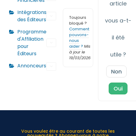
Financières
article
Intégrations
Toujours
des Éditeurs
vous a-t-
bloqué ?
Comment
Programme
pouvons-
il été
d'Affiliation
nous
pour
aider ?
Mis
à jour le
Éditeurs
utile ?
19/03/2026
Annonceurs
Non
Oui
Vous voulez être au courant de toutes les
nouveautés ? Abonnez-vous à notre