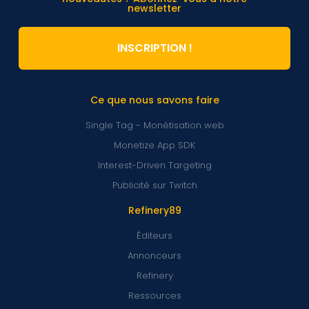
newsletter
INSCRIPTION !
Ce que nous savons faire
Single Tag - Monétisation web
Monetize App SDK
Interest-Driven Targeting
Publicité sur Twitch
Refinery89
Éditeurs
Annonceurs
Refinery
Ressources