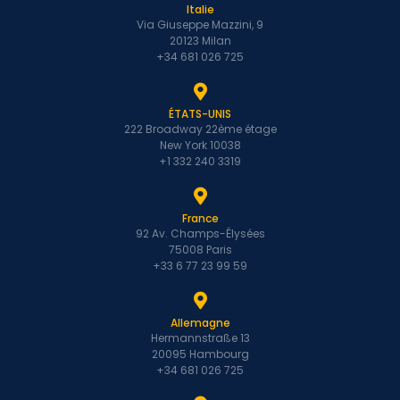
Italie
Via Giuseppe Mazzini, 9
20123 Milan
+34 681 026 725
ÉTATS-UNIS
222 Broadway 22ème étage
New York 10038
+1 332 240 3319
France
92 Av. Champs-Élysées
75008 Paris
+33 6 77 23 99 59
Allemagne
Hermannstraße 13
20095 Hambourg
+34 681 026 725