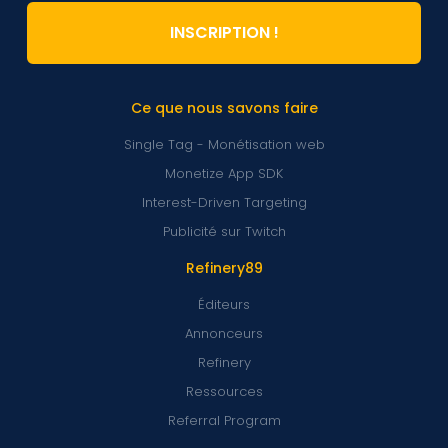
INSCRIPTION !
Ce que nous savons faire
Single Tag - Monétisation web
Monetize App SDK
Interest-Driven Targeting
Publicité sur Twitch
Refinery89
Éditeurs
Annonceurs
Refinery
Ressources
Referral Program