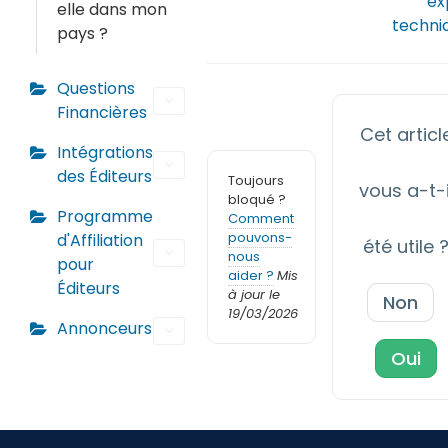
ex
elle dans mon
techni
pays ?
Questions
Financières
Cet articl
Intégrations
des Éditeurs
Toujours
vous a-t-i
bloqué ?
Programme
Comment
pouvons-
d'Affiliation
été utile 
nous
pour
aider ?
Mis
Éditeurs
à jour le
Non
19/03/2026
Annonceurs
Oui