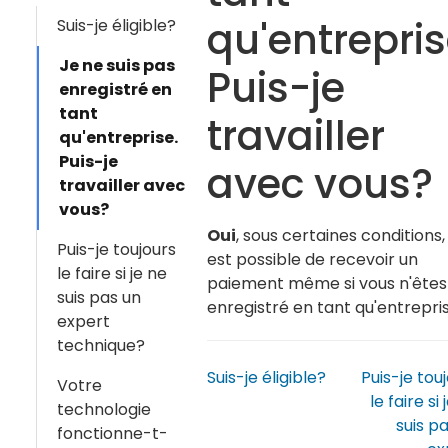
qu'entrepris
Suis-je éligible?
Je ne suis pas
Puis-je
enregistré en
tant
travailler
qu'entreprise.
Puis-je
avec vous?
travailler avec
vous?
Oui
, sous certaines conditions, 
Puis-je toujours
est possible de recevoir un
le faire si je ne
paiement même si vous n'êtes
suis pas un
enregistré en tant qu'entrepris
expert
technique?
Suis-je éligible?
Puis-je tou
Votre
le faire si 
technologie
suis p
fonctionne-t-