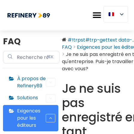
FAQ
#!trpst#trp-gettext data-..
FAQ
Exigences pour les édite
Je ne suis pas enregistré en 
⌘K
qu'entreprise. Puis-je travailler
avec vous?
À propos de
Je ne suis
Refinery89
Solutions
pas
Exigences
enregistré 
pour les
éditeurs
tant