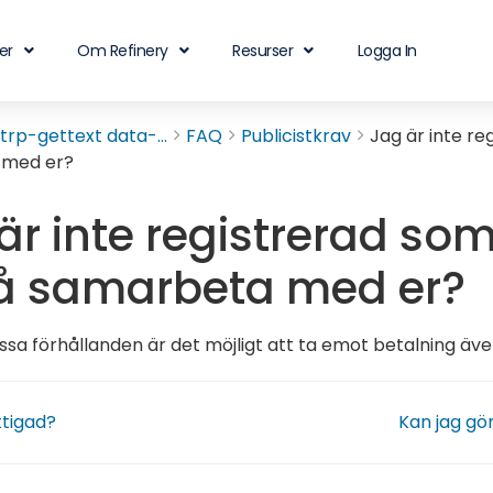
er
Om Refinery
Resurser
Logga In
rp-gettext data-...
FAQ
Publicistkrav
Jag är inte re
 med er?
är inte registrerad som
å samarbeta med er?
issa förhållanden är det möjligt att ta emot betalning äv
ttigad?
Kan jag gö