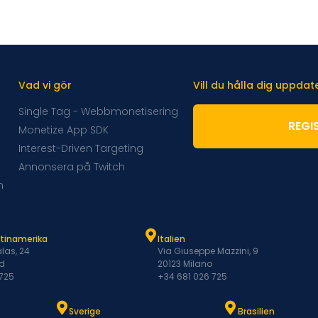
Vad vi gör
Vill du hålla dig uppda
Single Tag - Webbmonetisering
REGI
Monetize App SDK
Interest-Driven Targeting
Annonsera på Twitch
m
atinamerika
Italien
las, 24
Via Giuseppe Mazzini, 9
d
20123 Milano
 725
+34 681 026 725
Sverige
Brasilien