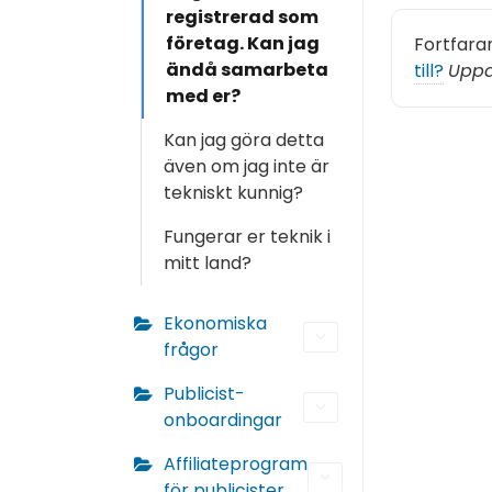
registrerad som
företag. Kan jag
Fortfara
ändå samarbeta
till?
Uppd
med er?
Kan jag göra detta
även om jag inte är
tekniskt kunnig?
Fungerar er teknik i
mitt land?
Ekonomiska
frågor
Publicist-
onboardingar
Affiliateprogram
för publicister