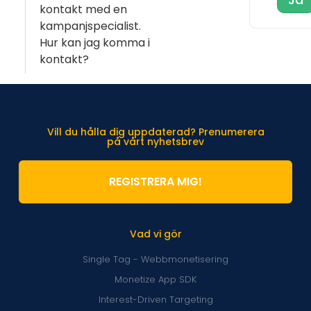
kontakt med en
kampanjspecialist.
Hur kan jag komma i
kontakt?
Vill du hålla dig uppdaterad? Prenumerera
på vårt nyhetsbrev
REGISTRERA MIG!
Vad vi gör
Single Tag - Webbmonetisering
Monetize App SDK
Interest-Driven Targeting