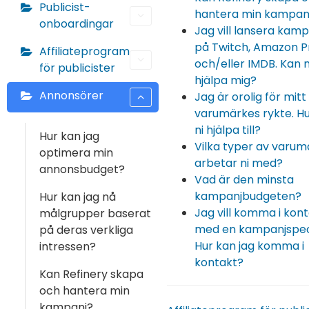
Publicist-
hantera min kampan
onboardingar
Jag vill lansera kam
på Twitch, Amazon P
Affiliateprogram
och/eller IMDB. Kan n
för publicister
hjälpa mig?
Annonsörer
Jag är orolig för mitt
varumärkes rykte. H
ni hjälpa till?
Hur kan jag
Vilka typer av varu
optimera min
arbetar ni med?
annonsbudget?
Vad är den minsta
kampanjbudgeten?
Hur kan jag nå
Jag vill komma i kon
målgrupper baserat
med en kampanjspeci
på deras verkliga
Hur kan jag komma i
intressen?
kontakt?
Kan Refinery skapa
och hantera min
kampanj?