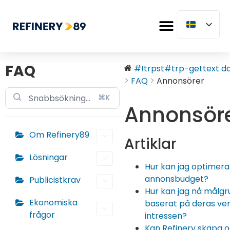
FAQ
#!trpst#trp-gettext dat
FAQ
Annonsörer
⌘K
Annonsör
Om Refinery89
Artiklar
Lösningar
Hur kan jag optimera
annonsbudget?
Publicistkrav
Hur kan jag nå målg
Ekonomiska
baserat på deras ver
frågor
intressen?
Kan Refinery skapa 