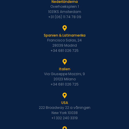
Nederländerna
Overhoeksplein 1
1031KS Amsterdam
+31 (06) 11 74 78 09
Spanien & Latinamerika
Francisco Salas, 24
28039 Madrid
+34 681 026 725
Italien
Via Giuseppe Mazzini, 9
20123 Milano
+34 681 026 725
USA
222 Broadway 22:a våningen
New York 10038
+1 332 240 3319