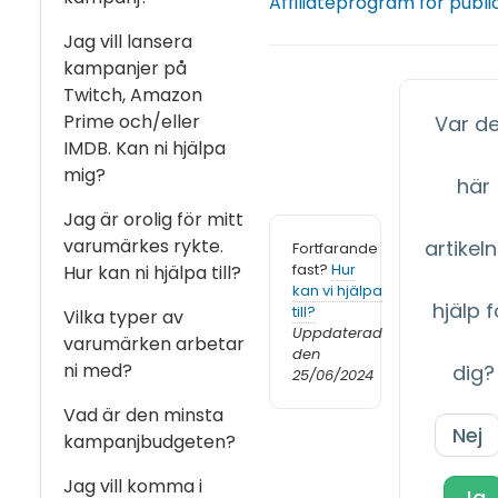
Affiliateprogram för publi
Jag vill lansera
kampanjer på
Twitch, Amazon
Prime och/eller
Var d
IMDB. Kan ni hjälpa
mig?
här
Jag är orolig för mitt
varumärkes rykte.
artikeln 
Fortfarande
fast?
Hur
Hur kan ni hjälpa till?
kan vi hjälpa
hjälp f
till?
Vilka typer av
Uppdaterad
varumärken arbetar
den
ni med?
dig?
25/06/2024
Vad är den minsta
Nej
kampanjbudgeten?
Jag vill komma i
Ja