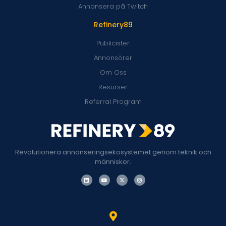
Annonsera på Twitch
Refinery89
Publicister
Annonsörer
Om Oss
Resurser
Referral Program
Revolutionera annonseringsekosystemet genom teknik och
människor.