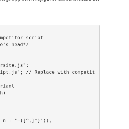
mpetitor script

e's head*/

rsite.js";

ipt.js"; // Replace with competit
riant

)

 n + "=([^;]*)"));
