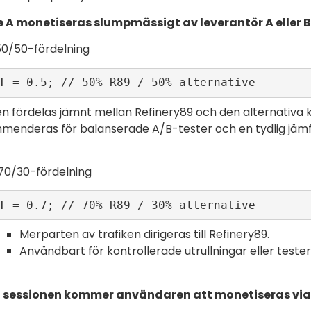
A monetiseras slumpmässigt av leverantör A eller B
50/50-fördelning
T = 0.5; // 50% R89 / 50% alternative 
en fördelas jämnt mellan Refinery89 och den alternativa 
enderas för balanserade A/B-tester och en tydlig jämf
70/30-fördelning
T = 0.7; // 70% R89 / 30% alternative 
Merparten av trafiken dirigeras till Refinery89.
Användbart för kontrollerade utrullningar eller tester
a sessionen kommer användaren att monetiseras vi