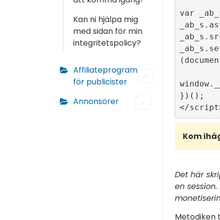
var _ab_
Kan ni hjälpa mig
_ab_s.as
med sidan för min
_ab_s.sr
integritetspolicy?
_ab_s.se
(documen
Affiliateprogram
för publicister
window._
})();

Annonsörer
Kom ihåg
Det här skr
en session
monetiserin
Metodiken t