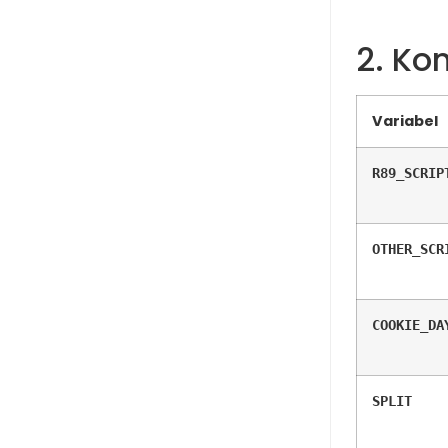
2. Ko
Variabel
R89_SCRIP
OTHER_SCR
COOKIE_DA
SPLIT