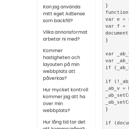
}

Kan jag använda
function
mitt eget AdSense
var e = 
som backfill?
var f = 
Vilka annonsformat
document
arbetar ni med?
}

Kommer
var _ab_
hastigheten och
var _ab_
layouten på min
if (_ab_
webbplats att
påverkas?
if (!_ab
_ab_v = 
Hur mycket kontroll
_ab_setC
kommer jag att ha
_ab_setC
över min
}

webbplats?
Hur lång tid tar det
if (docu
att komma igång?