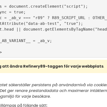
s = document.createElement("script");

ync = true;

c = _ab_v === "r89" ? R89_SCRIPT_URL : OTHER_
tAttribute("data-ab-test", "true");

t.head || document.getElementsByTagName("head
_AB_VARIANT__ = _ab_v;

 att ändra Refinery89-taggen för varje webbplats
.
iptet säkerställer persistens på användarnivå via cookie
. Det ger renare prestandadata och maximerar intäktern
gsmiljö för varje besökare.
illämpas på följande sätt: