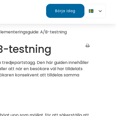
Börja idag
lementeringsguide: A/B-testning
B-testning
n tredjepartstagg. Den här guiden innehåller
ler att när en besökare väl har tilldelats
sökaren konsekvent att tilldelas samma
 högt upp som möjligt, för att säkerställa att