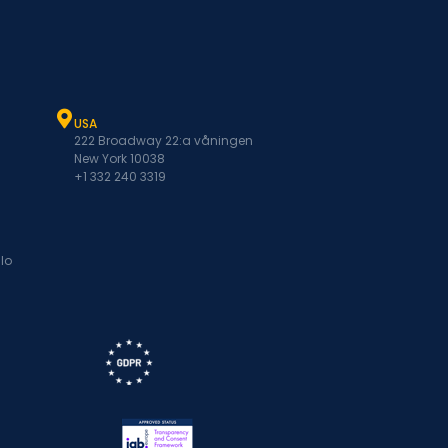
USA
222 Broadway 22:a våningen
New York 10038
+1 332 240 3319
lo