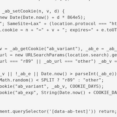
 _ab_setCookie(n, v, d) {

new Date(Date.now() + d * 864e5);

"; SameSite=Lax" + (location.protocol === "ht
.cookie = n + "=" + v + "; expires=" + e.toUT
v = _ab_getCookie("ab_variant"), _ab_e = _ab_
url = new URLSearchParams(location.search).ge
url === "r89" || _ab_url === "other") _ab_v =
_v || !_ab_e || Date.now() > parseInt(_ab_e)) 
Math.random() < SPLIT ? "r89" : "other";

ookie("ab_variant", _ab_v, COOKIE_DAYS);

ookie("ab_exp", String(Date.now() + COOKIE_DA
ment.querySelector('[data-ab-test]')) return;
