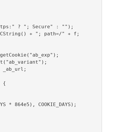
tps:" ? "; Secure" : "");

CString() + "; path=/" + f;

getCookie("ab_exp");

t("ab_variant");

 _ab_url;

{

YS * 864e5), COOKIE_DAYS);
