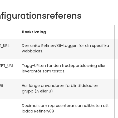
nfigurationsreferens
Beskrivning
Den unika Refinery89-taggen för din specifika
T_URL
webbplats.
Tagg-URL:en för den tredjepartslösning eller
IPT_URL
leverantör som testas.
Hur länge användaren förblir tilldelad en
YS
grupp (A eller B)
Decimal som representerar sannolikheten att
ladda Refinery89