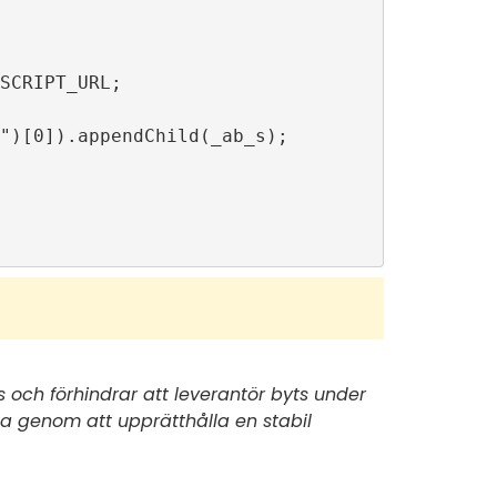
SCRIPT_URL;

")[0]).appendChild(_ab_s);

s och förhindrar att leverantör byts under
a genom att upprätthålla en stabil