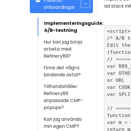
Publicist-
ad stack in
onboardingar
Implementeringsguide:
A/B-testning
<script>

/* A/B t
Hur kan jag börja
Edit the
arbeta med
(functio
Refinery89?
// =====
var R89_
Finns det några
var OTHE
bindande avtal?
or URL

Tillhandahåller
var COOK
Refinery89
var SPLI
anpassade CMP-
popups?
// =====
function
Kan jag använda
var m = 
min egen CMP?
return m