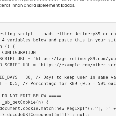
itieras innan andra sidelement laddas.
esting script - loads either Refinery89 or co
 4 variables below and paste this in your sit
n () {

 CONFIGURATION =====

SCRIPT_URL = "https://tags.refinery89.com/you
R_SCRIPT_URL = "https://example.com/other-scr
IE_DAYS = 30; // Days to keep user in same va
T = 0.5; // Percentage for R89 (0.5 = 50% each
 DO NOT EDIT BELOW =====

 _ab_getCookie(n) {

document.cookie.match(new RegExp("(?:^|; )" +
 ? decodeURIComponent(m[1]) : null;
