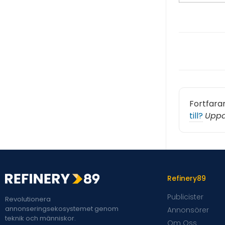
Fortfara
till?
Uppd
Refinery89
Publicister
Revolutionera
annonseringsekosystemet genom
Annonsörer
teknik och människor.
Om Oss