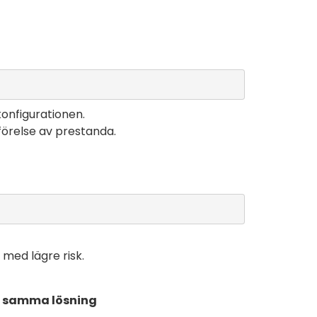
konfigurationen.
örelse av prestanda.
 med lägre risk.
a samma lösning