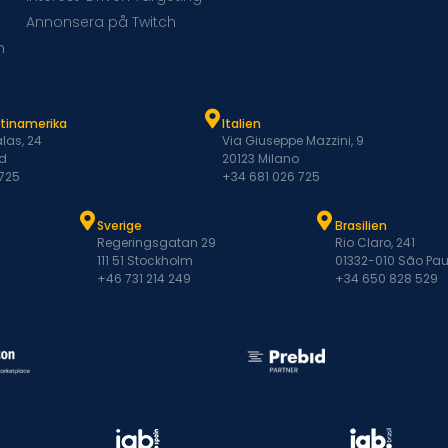
Annonsera på Twitch
m
atinamerika
Italien
las, 24
Via Giuseppe Mazzini, 9
d
20123 Milano
 725
+34 681 026 725
Sverige
Brasilien
Regeringsgatan 29
Rio Claro, 241
111 51 Stockholm
01332-010 São Pau
+46 731 214 249
+34 650 828 529