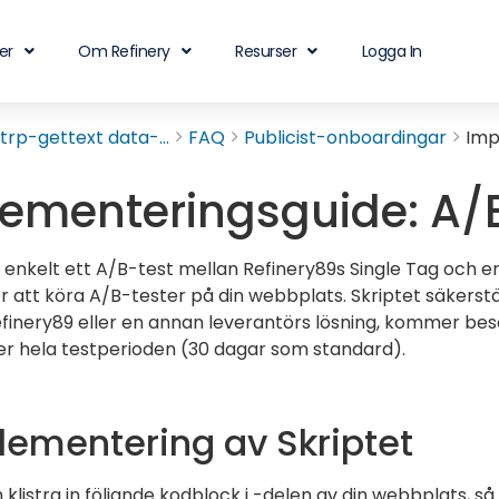
er
Om Refinery
Resurser
Logga In
rp-gettext data-...
FAQ
Publicist-onboardingar
Imp
ementeringsguide: A/
 enkelt ett A/B-test mellan Refinery89s Single Tag och e
ör att köra A/B-tester på din webbplats. Skriptet säkerstäl
finery89 eller en annan leverantörs lösning, kommer be
er hela testperioden (30 dagar som standard).
plementering av Skriptet
klistra in följande kodblock i -delen av din webbplats, så