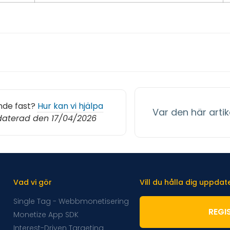
nde fast?
Hur kan vi hjälpa
Var den här artike
aterad den 17/04/2026
Vad vi gör
Vill du hålla dig uppda
Single Tag - Webbmonetisering
REGI
Monetize App SDK
Interest-Driven Targeting