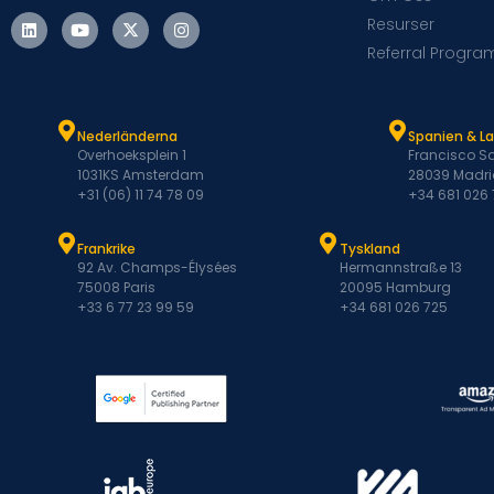
Resurser
Referral Progra
Nederländerna
Spanien & L
Overhoeksplein 1
Francisco Sa
1031KS Amsterdam
28039 Madri
+31 (06) 11 74 78 09
+34 681 026
Frankrike
Tyskland
92 Av. Champs-Élysées
Hermannstraße 13
75008 Paris
20095 Hamburg
+33 6 77 23 99 59
+34 681 026 725