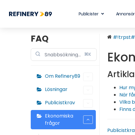
Publicister
Annonsör
FAQ
#!trpst#t
Ekon
⌘K
Artikla
Om Refinery89
Hur my
Lösningar
När få
Vilka 
Publicistkrav
Finns 
Ekonomiska
frågor
Publicistkr