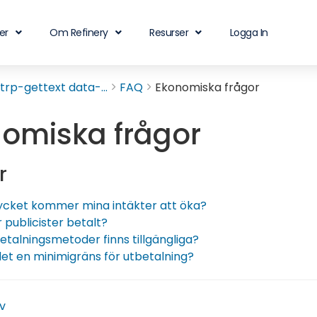
er
Om Refinery
Resurser
Logga In
rp-gettext data-...
FAQ
Ekonomiska frågor
omiska frågor
r
cket kommer mina intäkter att öka?
r publicister betalt?
betalningsmetoder finns tillgängliga?
det en minimigräns för utbetalning?
av