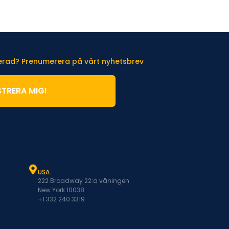
terad? Prenumerera på vårt nyhetsbrev
STRERA MIG!
USA
222 Broadway 22:a våningen
New York 10038
+1 332 240 3319