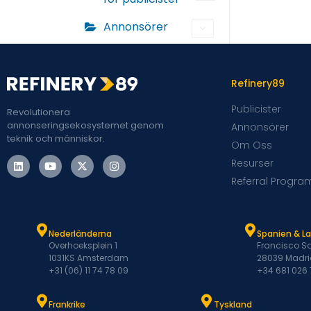
Annonsörer
Refinery89
Publicister
Revolutionera
annonseringsekosystemet genom
Annonsörer
teknik och människor.
Om Oss
Resurser
Referral Progra
Nederländerna
Spanien & L
Overhoeksplein 1
Francisco Sa
1031KS Amsterdam
28039 Madri
+31 (06) 11 74 78 09
+34 681 026
Frankrike
Tyskland