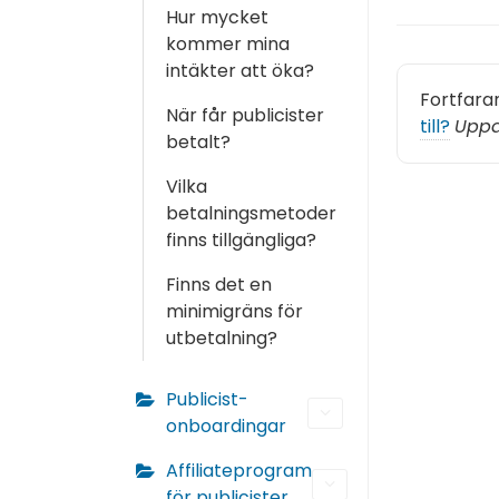
Hur mycket
kommer mina
intäkter att öka?
Fortfara
När får publicister
till?
Uppd
betalt?
Vilka
betalningsmetoder
finns tillgängliga?
Finns det en
minimigräns för
utbetalning?
Publicist-
onboardingar
Affiliateprogram
för publicister