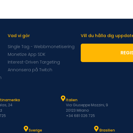
Vad vi gör
Vill du hålla dig uppda
Single Tag - Webbmonetisering
REGI
Monetize App SDK
Interest-Driven Targeting
Annonsera på Twitch
m
atinamerika
Italien
las, 24
Via Giuseppe Mazzini, 9
d
20123 Milano
 725
+34 681 026 725
Sverige
Brasilien