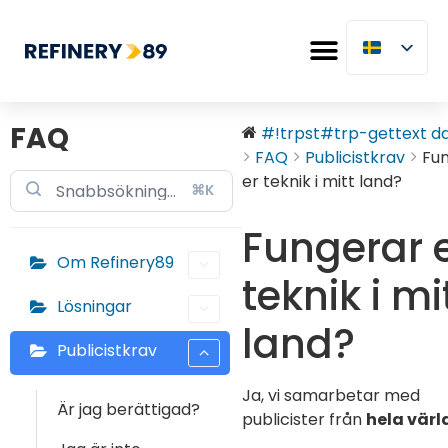
FAQ
#!trpst#trp-gettext dat
FAQ
Publicistkrav
Fu
er teknik i mitt land?
⌘K
Fungerar 
Om Refinery89
teknik i mi
Lösningar
land?
Publicistkrav
Ja, vi samarbetar med
Är jag berättigad?
publicister från
hela värl