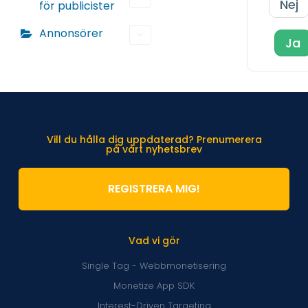
Nej
för publicister
Annonsörer
Ja
Vill du hålla dig uppdaterad? Prenumerera
på vårt nyhetsbrev
REGISTRERA MIG!
Vad vi gör
Single Tag - Webbmonetisering
Monetize App SDK
Interest-Driven Targeting