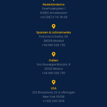
Nederländerna
Overhoeksplein 1
1031KS Amsterdam
+31 (06) 11 74 78 09
Spanien & Latinamerika
Francisco Salas, 24
28039 Madrid
+34 681 026 725
Italien
Via Giuseppe Mazzini, 9
20123 Milano
+34 681 026 725
USA
222 Broadway 22:a våningen
New York 10038
+1 332 240 3319