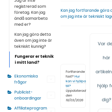
Jag är inte
registrerad som
Kan jag fortfarande göra 
företag. Kan jag
om jag inte är tekniskt la
ändå samarbeta
med er?
Kan jag göra detta
även om jag inte är
Var d
tekniskt kunnig?
Fungerar er teknik
här
i mitt land?
artikeln 
Fortfarande
Ekonomiska
fast?
Hur
kan vi hjälpa
frågor
hjälp f
till?
Uppdaterad
Publicist-
den
onboardingar
dig?
19/03/2026
Affiliateprogram