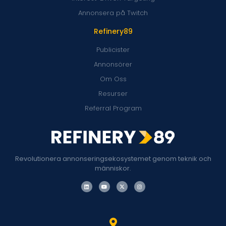
Annonsera på Twitch
Refinery89
Publicister
Annonsörer
Om Oss
Resurser
Referral Program
Revolutionera annonseringsekosystemet genom teknik och
människor.