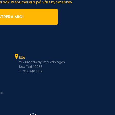
terad? Prenumerera på vårt nyhetsbrev
STRERA MIG!
USA
222 Broadway 22:a våningen
New York 10038
+1 332 240 3319
lo