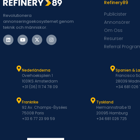
Refinery89
Publicister
Revolutionera
annonseringsekosystemet genom
Annonsörer
teknik och människor.
Om Oss
Resurser
Referral Progra
Nederländerna
Spanien & L
Overhoeksplein 1
Francisco Sa
1031KS Amsterdam
28039 Madri
+31 (06) 11 74 78 09
+34 681 026
Frankrike
Tyskland
92 Av. Champs-Élysées
Hermannstraße 13
75008 Paris
20095 Hamburg
+33 6 77 23 99 59
+34 681 026 725