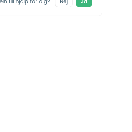
ln till hjälp för dig?
Nej
Ja