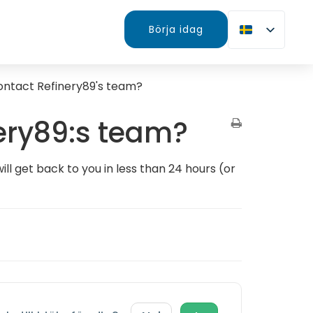
Börja idag
ontact Refinery89's team?
ery89:s team?
ll get back to you in less than 24 hours (or