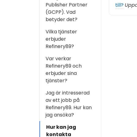
Publisher Partner
till?
Uppd
(GCPP). Vad
betyder det?
Vilka tjänster
erbjuder
Refinery89?
Var verkar
Refinery89 och
erbjuder sina
tjänster?
Jag är intresserad
av ett jobb på
Refinery89. Hur kan
jag ansöka?
Hur kan jag
kontakta