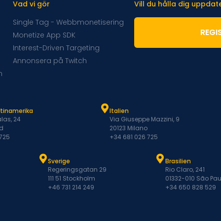
Vad vi gör
Vill du hålla dig uppda
Single Tag - Webbmonetisering
REGI
Monetize App SDK
Interest-Driven Targeting
Annonsera på Twitch
m
atinamerika
Italien
las, 24
Via Giuseppe Mazzini, 9
d
20123 Milano
 725
+34 681 026 725
Sverige
Brasilien
Regeringsgatan 29
Rio Claro, 241
111 51 Stockholm
01332-010 São Pau
+46 731 214 249
+34 650 828 529