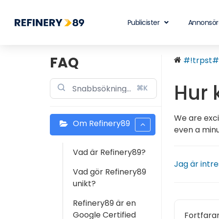
Publicister
Annonsör
FAQ
#!trpst#t
Hur 
⌘K
We are exci
Om Refinery89
even a minu
Vad är Refinery89?
Jag är intr
Vad gör Refinery89
unikt?
Refinery89 är en
Google Certified
Fortfara