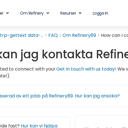
er
Om Refinery
Resurser
Logga In
rp-gettext data-...
FAQ
Om Refinery89
How can I c
kan jag kontakta Refin
ted to connect with you!
Get in touch with us today!
We wi
te!).
esserad av ett jobb på Refinery89. Hur kan jag ansöka?
nde fast?
Hur kan vi hjälpa