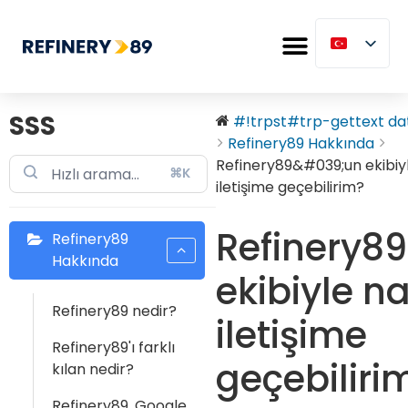
SSS
#!trpst#trp-gettext dat
Refinery89 Hakkında
Refinery89&#039;un ekibiyl
⌘K
iletişime geçebilirim?
Refinery89
Refinery89
Hakkında
ekibiyle na
Refinery89 nedir?
iletişime
Refinery89'ı farklı
geçebiliri
kılan nedir?
Refinery89, Google