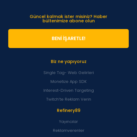
Güncel kalmak ister misiniz? Haber
bültenimize abone olun
BENİ İŞARETLE!
Biz ne yapıyoruz
Single Tag- Web Gelirleri
Monetize App SDK
Interest-Driven Targeting
Twitch’te Reklam Verin
Refinery89
Yayıncılar
Reklamverenler