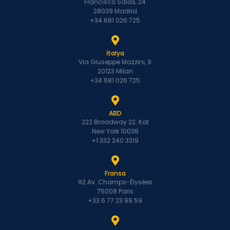
Francisco Salas, 24
28039 Madrid
+34 681 026 725
İtalya
Via Giuseppe Mazzini, 9
20123 Milan
+34 681 026 725
ABD
222 Broadway 22. Kat
New York 10038
+1 332 240 3319
Fransa
92 Av. Champs-Élysées
75008 Paris
+33 6 77 23 99 59