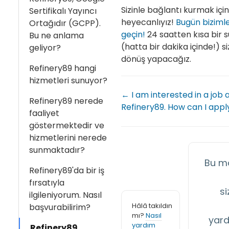
Sizinle bağlantı kurmak için
Sertifikalı Yayıncı
heyecanlıyız!
Bugün bizimle
Ortağıdır (GCPP).
geçin!
24 saatten kısa bir s
Bu ne anlama
(hatta bir dakika içinde!) si
geliyor?
dönüş yapacağız.
Refinery89 hangi
hizmetleri sunuyor?
← I am interested in a job 
Refinery89 nerede
Refinery89. How can I appl
faaliyet
göstermektedir ve
hizmetlerini nerede
sunmaktadır?
Bu m
Refinery89'da bir iş
fırsatıyla
si
ilgileniyorum. Nasıl
Hâlâ takıldın
başvurabilirim?
mı?
Nasıl
yard
yardım
Refinery89