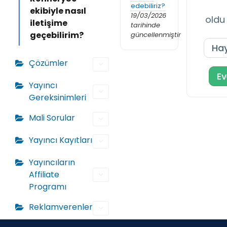
edebiliriz?
ekibiyle nasıl
19/03/2026
oldu
iletişime
tarihinde
geçebilirim?
güncellenmiştir
Hay
Çözümler
Ev
Yayıncı
Gereksinimleri
Mali Sorular
Yayıncı Kayıtları
Yayıncıların
Affiliate
Programı
Reklamverenler