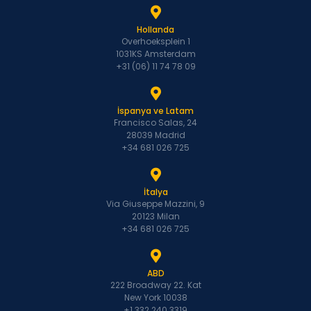
Hollanda
Overhoeksplein 1
1031KS Amsterdam
+31 (06) 11 74 78 09
İspanya ve Latam
Francisco Salas, 24
28039 Madrid
+34 681 026 725
İtalya
Via Giuseppe Mazzini, 9
20123 Milan
+34 681 026 725
ABD
222 Broadway 22. Kat
New York 10038
+1 332 240 3319