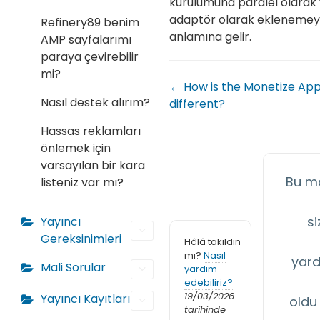
kurulumuna paralel olarak 
adaptör olarak ekleneme
Refinery89 benim
anlamına gelir.
AMP sayfalarımı
paraya çevirebilir
mi?
← How is the Monetize Ap
Nasıl destek alırım?
different?
Hassas reklamları
önlemek için
varsayılan bir kara
Bu m
listeniz var mı?
si
Yayıncı
Gereksinimleri
Hâlâ takıldın
mı?
Nasıl
yard
Mali Sorular
yardım
edebiliriz?
19/03/2026
Yayıncı Kayıtları
oldu
tarihinde