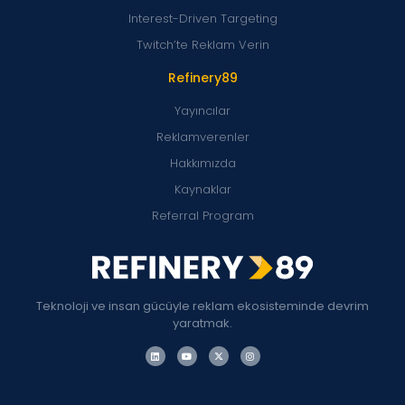
Interest-Driven Targeting
Twitch’te Reklam Verin
Refinery89
Yayıncılar
Reklamverenler
Hakkımızda
Kaynaklar
Referral Program
Teknoloji ve insan gücüyle reklam ekosisteminde devrim
yaratmak.