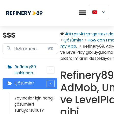
SSS
#!trpst#trp-gettext dat
Çözümler
How can I mo
my App...
Refinery89, AdM
⌘K
ve LevelPlay gibi uygulama 
platformlarını destekliyor
Refinery89
Refinery89
Hakkında
Çözümler
AdMob, Un
ve LevelPl
Yayıncılar için hangi
çözümleri
gibi
sunuyorsunuz?