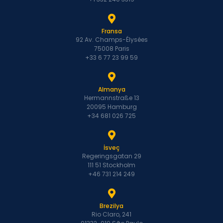
Fransa
92 Av. Champs-Élysées
75008 Paris
+33 6 77 23 99 59
Almanya
Hermannstraße 13
20095 Hamburg
+34 681 026 725
İsveç
Regeringsgatan 29
111 51 Stockholm
+46 731 214 249
Brezilya
Rio Claro, 241