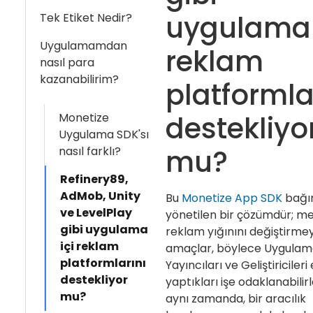
uygulama 
Tek Etiket Nedir?
Uygulamamdan
reklam
nasıl para
kazanabilirim?
platformla
destekliyo
Monetize
Uygulama SDK'sı
mu?
nasıl farklı?
Refinery89,
AdMob, Unity
Bu
Monetize App SDK
bağı
ve LevelPlay
yönetilen bir çözümdür; m
gibi uygulama
reklam yığınını değiştirmey
içi reklam
amaçlar, böylece Uygula
platformlarını
Yayıncıları ve Geliştiricileri 
destekliyor
yaptıkları işe odaklanabilirl
mu?
aynı zamanda, bir aracılık