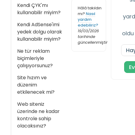
Kendi ÇYK'mı
Hâlâ takıldın
kullanabilir miyim?
mı?
Nasıl
yard
yardım
Kendi AdSense'imi
edebiliriz?
19/03/2026
yedek dolgu olarak
oldu
tarihinde
kullanabilir miyim?
güncellenmiştir
Hay
Ne tür reklam
biçimleriyle
çalışıyorsunuz?
Ev
Site hızım ve
düzenim
etkilenecek mi?
Web siteniz
üzerinde ne kadar
kontrole sahip
olacaksınız?