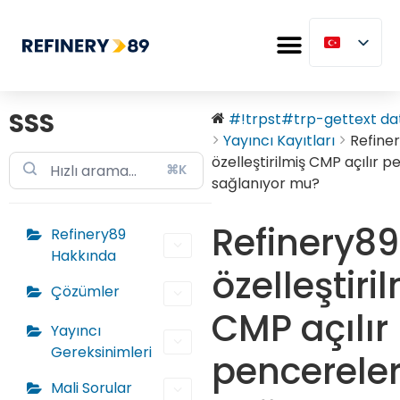
SSS
#!trpst#trp-gettext dat
Yayıncı Kayıtları
Refiner
özelleştirilmiş CMP açılır p
⌘K
sağlanıyor mu?
Refinery89 
Refinery89
Hakkında
özelleştiri
Çözümler
CMP açılır
Yayıncı
Gereksinimleri
pencereler
Mali Sorular