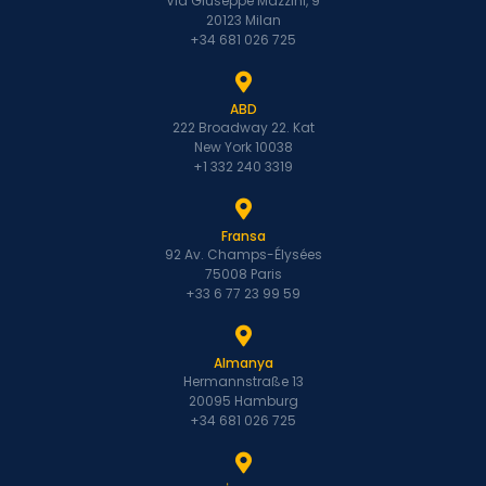
Via Giuseppe Mazzini, 9
20123 Milan
+34 681 026 725
ABD
222 Broadway 22. Kat
New York 10038
+1 332 240 3319
Fransa
92 Av. Champs-Élysées
75008 Paris
+33 6 77 23 99 59
Almanya
Hermannstraße 13
20095 Hamburg
+34 681 026 725