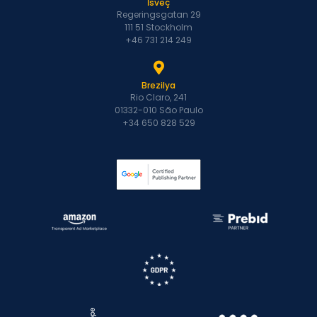
İsveç
Regeringsgatan 29
111 51 Stockholm
+46 731 214 249
Brezilya
Rio Claro, 241
01332-010 São Paulo
+34 650 828 529