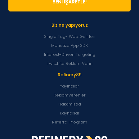
BENİ İŞARETLE!
Biz ne yapıyoruz
Single Tag- Web Gelirleri
Monetize App SDK
Interest-Driven Targeting
Twitch’te Reklam Verin
Refinery89
Yayıncılar
Reklamverenler
Hakkımızda
Kaynaklar
Referral Program