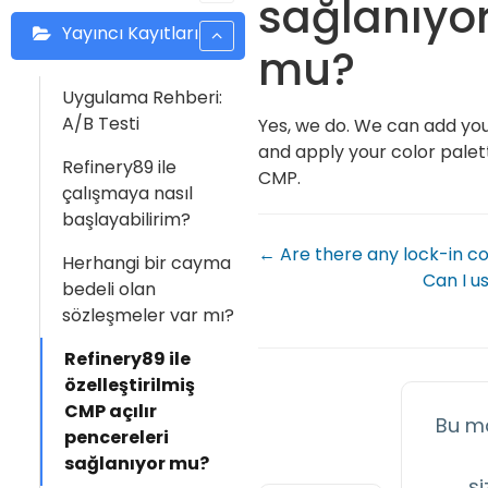
sağlanıyo
Yayıncı Kayıtları
mu?
Uygulama Rehberi:
A/B Testi
Yes, we do. We can add you
and apply your color palet
Refinery89 ile
CMP.
çalışmaya nasıl
başlayabilirim?
← Are there any lock-in c
Herhangi bir cayma
Can I u
bedeli olan
sözleşmeler var mı?
Refinery89 ile
özelleştirilmiş
CMP açılır
Bu m
pencereleri
sağlanıyor mu?
si